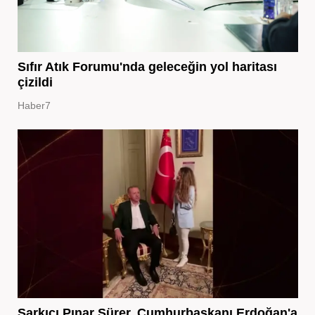
Sıfır Atık Forumu'nda geleceğin yol haritası
çizildi
Haber7
Şarkıcı Pınar Sürer, Cumhurbaşkanı Erdoğan'a