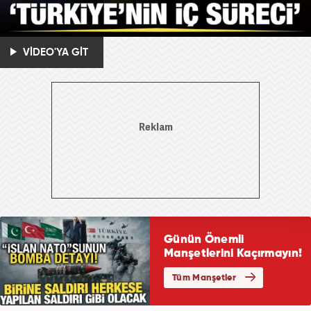
VİDEO'YA GİT