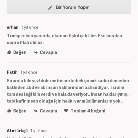
Bir Yorum Yapın
erhan
1 yıl önce
Trump reisin yanında, ekonun fişini çektiler. Eko bundan
sonra iflah olmaz.
Beğen
Cevapla
Fatih
1 yıl önce
Su anda bile yuzbinlerce insanı bebek çocuk kadın demeden
katleden abd ve ab insan haklarından bahsediyor.. israile
tam desteği kim verdi ve hala da veriyor.. insan haklarıymış..
tabi kafir insan olduğu için hakkı var müslümanların yok..
Beğen
Cevapla
Toplam
4
beğeni
Atatürkçü
1 yıl önce