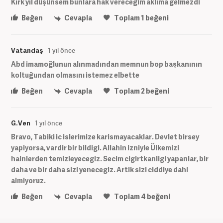
Kırk yıl düşünsem bunlara hak vereceğim aklıma gelmezdi
Beğen
Cevapla
Toplam
1
beğeni
Vatandaş
1 yıl önce
Abd imamoğlunun alınmadından memnun bop başkanının
koltuğundan olmasını istemez elbette
Beğen
Cevapla
Toplam
2
beğeni
G.Ven
1 yıl önce
Bravo, Tabiki ic islerimize karismayacaklar. Devlet birsey
yapiyorsa, vardir bir bildigi. Allahin izniyle Ülkemizi
hainlerden temizleyecegiz. Secim cigirtkanligi yapanlar, bir
daha ve bir daha sizi yenecegiz. Artik sizi ciddiye dahi
almiyoruz.
Beğen
Cevapla
Toplam
4
beğeni