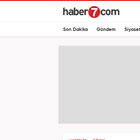
Son Dakika
Gündem
Siyase