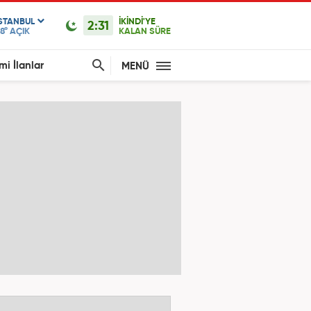
ISTANBUL
İKİNDİ'YE
2:31
8°
AÇIK
KALAN SÜRE
mi İlanlar
MENÜ