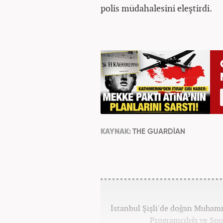
polis müdahalesini eleştirdi.
KAYNAK:
THE GUARDİAN
İstanbul Şişli'de doğan Muhamm
Programcılığı ve Spo