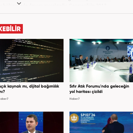
iler bölümünde devam etmektedir. Gazeteciliğe 2012
eleri ve yerel gazetelerde başladı. Gündem, Magazin
k yaptı. 2016 yılında Yeni Akit Gazetesi'nde bir yıl
, 2020 Eylül itibariyle Haber7'de 'Gündem Editörü'
KEBİLİR
olarak görevine devam etmektedir.
Açık kaynak mı, dijital bağımlılık
Sıfır Atık Forumu'nda geleceğin
mı?
yol haritası çizildi
aber7
Haber7