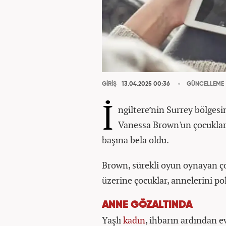
GİRİŞ
13.04.2025 00:36
GÜNCELLEME
İ
ngiltere’nin Surrey bölges
Vanessa Brown'un çocukları
başına bela oldu.
Brown, sürekli oyun oynayan ço
üzerine çocuklar, annelerini pol
ANNE GÖZALTINDA
Yaşlı
kadın
, ihbarın ardından ev