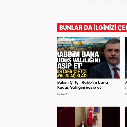
Üniversitesi Halkla İlişk
yılında yerel haber sit
alanlarında editör-muhabirli
muhabirlik yaptıktan sonra
BUNLAR DA İLGİNİZİ ÇE
Bakan Çiftçi: Rabb'im bana
Kudüs Valiliğini nasip et
Haber7
H