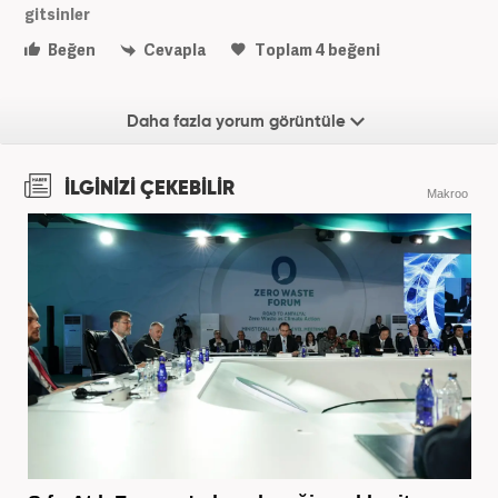
gitsinler
Beğen
Cevapla
Toplam
4
beğeni
Daha fazla yorum görüntüle
İLGİNİZİ ÇEKEBİLİR
Makroo