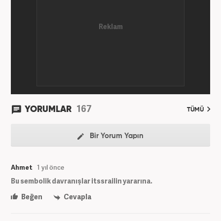
167
YORUMLAR
TÜMÜ
Bir Yorum Yapın
Ahmet
1 yıl önce
Bu sembolik davranışlar itssrailin yararına.
Beğen
Cevapla