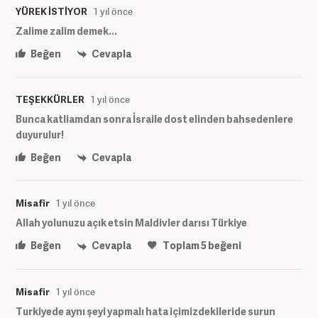
YÜREK İSTİYOR
1 yıl önce
Zalime zalim demek...
Beğen
Cevapla
TEŞEKKÜRLER
1 yıl önce
Bunca katliamdan sonra İsraile dost elinden bahsedenlere
duyurulur!
Beğen
Cevapla
Misafir
1 yıl önce
Allah yolunuzu açık etsin Maldivler darısı Türkiye
Beğen
Cevapla
Toplam
5
beğeni
Misafir
1 yıl önce
Turkiyede aynı şeyi yapmalı hata içimizdekileride surun