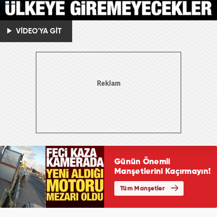
VİDEO'YA GİT