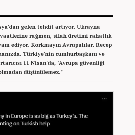
sya'dan gelen tehdit artıyor. Ukrayna
aatlerine rağmen, silah üretimi rahatlık
vam ediyor. Korkmayın Avrupalılar. Recep
kanızda. Türkiye'nin cumhurbaşkanı ve
arıcısı 11 Nisan'da, 'Avrupa güvenliği
olmadan düşünülemez."