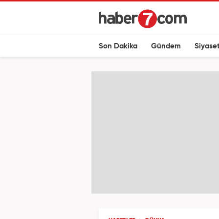
Son Dakika
Gündem
Siyase