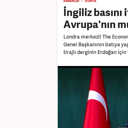
HABERLER
DÜNYA
İngiliz basını 
Avrupa'nın mu
Londra merkezli The Econom
Genel Başkanının batıya ya
tirajlı derginin Erdoğan için