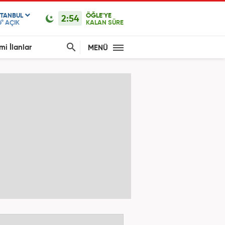
STANBUL
ÖĞLE'YE
2:54
6°
AÇIK
KALAN SÜRE
mi İlanlar
MENÜ