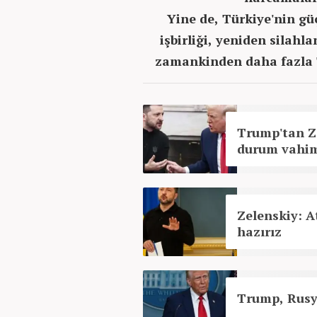
Yine de, Türkiye'nin gü
işbirliği, yeniden sila
zamankinden daha fazla T
Trump'tan Ze
durum vahi
Zelenskiy: A
hazırız
Trump, Rusy