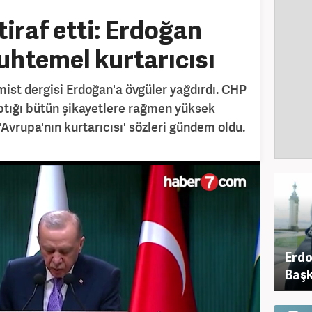
itiraf etti: Erdoğan
htemel kurtarıcısı
ist dergisi Erdoğan'a övgüler yağdırdı. CHP
ptığı bütün şikayetlere rağmen yüksek
 'Avrupa'nın kurtarıcısı' sözleri gündem oldu.
Erd
Başk