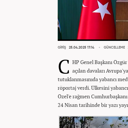
GİRİŞ
25.04.2025 17:14
GÜNCELLEME
C
HP Genel Başkanı Özgür 
açılan davaları Avrupa'y
tutuklanmasınıda yabancı medya
röportaj verdi. Ülkesini yaban
Özel'e rağmen Cumhurbaşkanı E
24 Nisan tarihinde bir yazı yayı