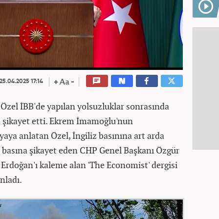
25.04.2025 17:14
Özel İBB'de yapılan yolsuzluklar sonrasında
a şikayet etti. Ekrem İmamoğlu'nun
ya anlatan Özel, İngiliz basınına art arda
cı basına şikayet eden CHP Genel Başkanı Özgür
rdoğan'ı kaleme alan 'The Economist' dergisi
nladı.