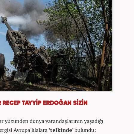
 RECEP TAYYİP ERDOĞAN SİZİN
ar yüzünden dünya vatandaşlarının yaşadığı
rgisi Avrupa'lılalara
'telkinde'
bulundu: