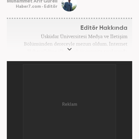
Muhammet Arif Güreli
Haber7.com - Editör
Editör Hakkında
Üsküdar Üniversitesi Medya ve İletişim
Bölümünden dereceyle mezun oldum. İnternet
Haberciliğine ilk olarak üniversite sıralarında
kurduğum internet haber sitesiyle başladım.
Kurduğum sitede 1 yıl kadar sağlık, spor ve kültür
kategorilerinde röportaj, özel haber ve analiz
yazıları yazdım. 2022 yılından bu yana Haber7
bünyesinde başlıca gündem, siyaset, dünya,
ekonomi kategorileri olmak üzere çok sayıda haber,
grafik ve video hazırladım. Kariyerime Haber7'de
gündem editörü olarak devam etmekteyim.