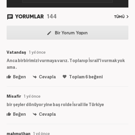
144
YORUMLAR
TÜMÜ
Bir Yorum Yapın
Vatandaş
1 yıl önce
Anca birbirimizi vurmaya varız. Toplanıp İsrail'i vurmak yok
ama .
Beğen
Cevapla
Toplam
6
beğeni
Misafir
1 yıl önce
bir şeyler dönüyor yine baş rolde İsrail ile Türkiye
Beğen
Cevapla
mahmuthan
1 yıl önce