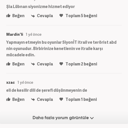
Şia Lübnan siyonizme hizmet ediyor
Beğen
Cevapla
Toplam
5
beğeni
Mardin'li
1 yıl önce
Yapmayın etmeyin bu oyunlar SiyonİT itrail ve terörist abd
nin oyunudur. Birbirinize kenetlenin ve itraile karşı
mücadele edin.
Beğen
Cevapla
Toplam
2
beğeni
xzac
1 yıl önce
eli de kesilir dili de şerefi düşünmeyenin de
Beğen
Cevapla
Toplam
1
beğeni
Daha fazla yorum görüntüle