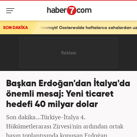
SON DAKİKA
Sturm Graz maçında sakatlanmıştı! Oosterwolde haftalarca sahalardan uzak kalacak
Başkan Erdoğan'dan İtalya'da
önemli mesaj: Yeni ticaret
hedefi 40 milyar dolar
Son dakika...Türkiye-İtalya 4.
Hükümetlerarası Zirvesi'nin ardından ortak
basın toplantısında konuşan Erdoğan