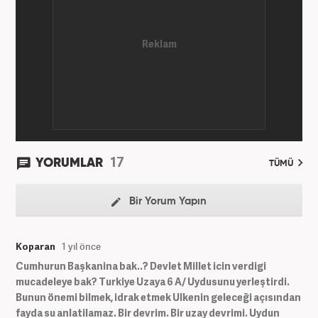
17
YORUMLAR
TÜMÜ
Bir Yorum Yapın
Koparan
1 yıl önce
Cumhurun Başkanina bak..? Devlet Millet icin verdigi
mucadeleye bak? Turkiye Uzaya 6 A/ Uydusunu yerleştirdi.
Bunun önemi bilmek, idrak etmek Ulkenin geleceği açısından
fayda su anlatilamaz. Bir devrim. Bir uzay devrimi. Uydun