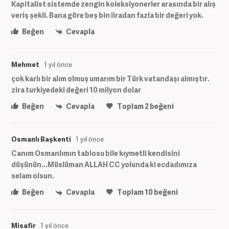
Kapitalist sistemde zengin koleksiyonerler arasında bir alış
veriş şekli. Bana göre beş bin liradan fazla bir değeri yok.
Beğen
Cevapla
Mehmet
1 yıl önce
çok karlı bir alım olmuş umarım bir Türk vatandaşı almıştır.
zira turkiyedeki değeri 10 milyon dolar
Beğen
Cevapla
Toplam
2
beğeni
Osmanlı Başkenti
1 yıl önce
Canım Osmanlımın tablosu bile kıymetli kendisini
düşünün...Müslüman ALLAH CC yolunda ki ecdadımıza
selam olsun.
Beğen
Cevapla
Toplam
10
beğeni
Misafir
1 yıl önce