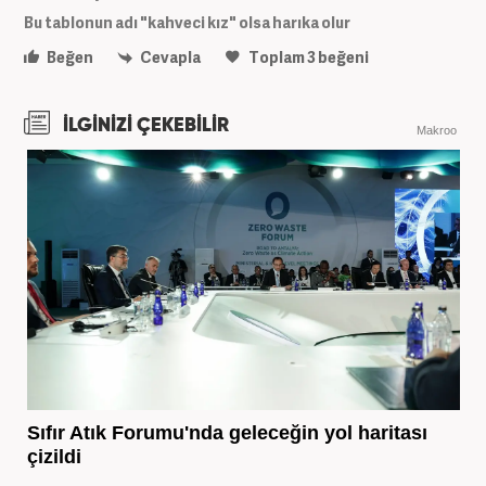
Bu tablonun adı "kahveci kız" olsa harıka olur
Beğen
Cevapla
Toplam
3
beğeni
İLGİNİZİ ÇEKEBİLİR
Makroo
Sıfır Atık Forumu'nda geleceğin yol haritası
çizildi