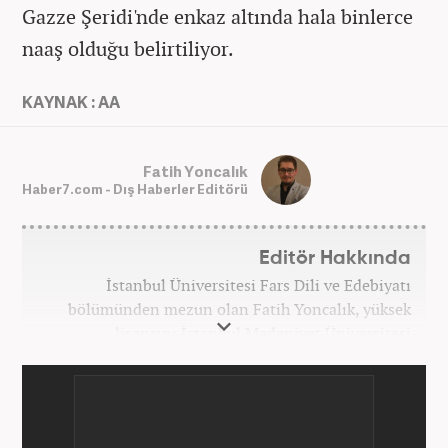
Gazze Şeridi'nde enkaz altında hala binlerce
naaş olduğu belirtiliyor.
KAYNAK : AA
Fatih Yoncalık
Haber7.com - Dış Haberler Editörü
Editör Hakkında
İstanbul Üniversitesi Fars Dili ve Edebiyatı
bölümünden mezun olan Fatih Yoncalık, yüksek
lisansını İstanbul Medeniyet Üniversitesi
Uluslararası İlişkiler bölümünde yaptı. Trakya
Üniversitesi Uluslararası İlişkiler bölümünde
doktora programına devam eden Fatih Yoncalık,
öğrenim hayatı boyunca muhtelif gazete ve