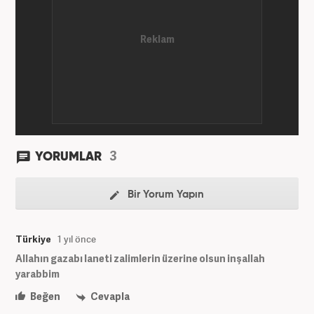
dergilerde bilhassa dünya gündemi ve Orta Doğu
üzerine çeşitli yayınlar yaptı. Meslek hayatına
AKŞAM Gazetesi’nde başlayan Yoncalık, Eylül
2024’ten bu yana Haber7.com’da “Dış Haberler
Editörü” olarak görev yapmaktadır.
3
YORUMLAR
Bir Yorum Yapın
Türkiye
1 yıl önce
Allahın gazabı laneti zalimlerin üzerine olsun inşallah
yarabbim
Beğen
Cevapla