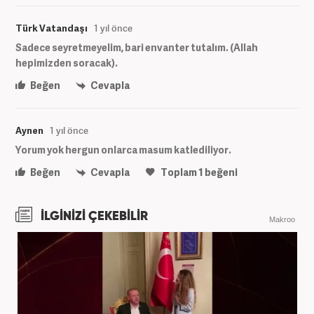
Türk Vatandaşı
1 yıl önce
Sadece seyretmeyelim, bari envanter tutalım. (Allah
hepimizden soracak).
Beğen
Cevapla
Aynen
1 yıl önce
Yorum yok hergun onlarca masum katlediliyor.
Beğen
Cevapla
Toplam
1
beğeni
İLGİNİZİ ÇEKEBİLİR
Makroo