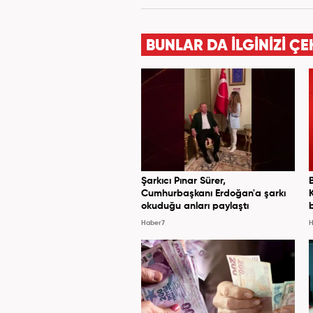
Star.com'da internet editö
Merkezi'nde 3 yıl boyunca Gün
ve SEO içerikleriyle birlikte
BUNLAR DA İLGİNİZİ ÇE
yana ise Haber7.com'da 
Şarkıcı Pınar Sürer,
Cumhurbaşkanı Erdoğan'a şarkı
okuduğu anları paylaştı
Haber7
H