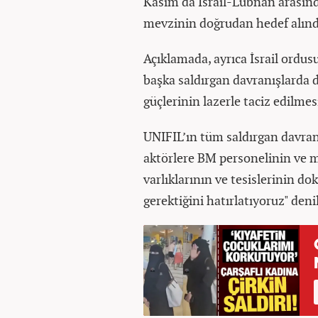
Kasım'da İsrail-Lübnan arasında
mevzinin doğrudan hedef alındığ
Açıklamada, ayrıca İsrail ordu
başka saldırgan davranışlarda 
güçlerinin lazerle taciz edilmes
UNIFIL’ın tüm saldırgan davran
aktörlere BM personelinin ve m
varlıklarının ve tesislerinin 
gerektiğini hatırlatıyoruz" denil