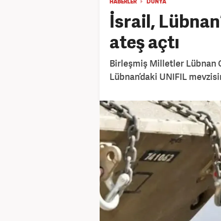
HABERLER
DÜNYA
İsrail, Lübna
ateş açtı
Birleşmiş Milletler Lübnan 
Lübnan’daki UNIFIL mevzisin