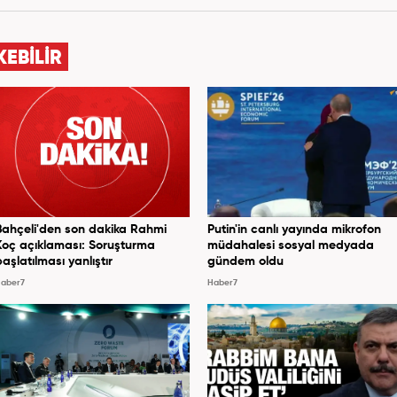
rü olarak stajını tamamladıktan sonra Medya Takip
dem, Siyaset, Spor, Ekonomi kategorilerinde haber
 galeri ve video hazırladı. 2019'un Şubat ayından bu
KEBİLİR
Gündem Editörü olarak habercilik kariyerine devam
etmektedir.
Bahçeli'den son dakika Rahmi
Putin'in canlı yayında mikrofon
Koç açıklaması: Soruşturma
müdahalesi sosyal medyada
başlatılması yanlıştır
gündem oldu
aber7
Haber7