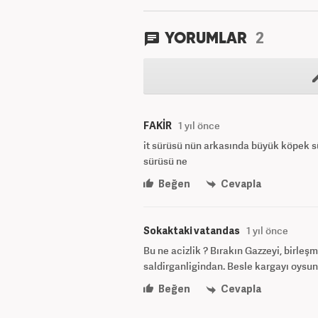
2
YORUMLAR
FAKİR
1 yıl önce
it sürüsü nün arkasında büyük köpek sü
sürüsü ne
Beğen
Cevapla
Sokaktaki vatandas
1 yıl önce
Bu ne acizlik ? Bırakın Gazzeyi, birleşm
saldirganligindan. Besle kargayı oysun
Beğen
Cevapla