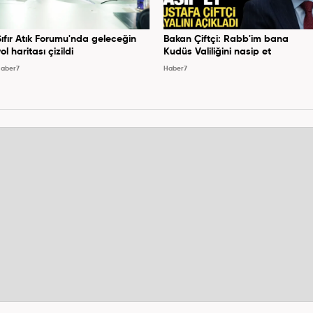
Sıfır Atık Forumu'nda geleceğin
Bakan Çiftçi: Rabb'im bana
ol haritası çizildi
Kudüs Valiliğini nasip et
aber7
Haber7