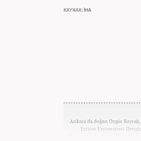
KAYNAK:
İHA
Ankara'da doğan Özgür Bayrak, i
Erciyes Üniversitesi İleti
Üniversite döneminde çeşitli yer