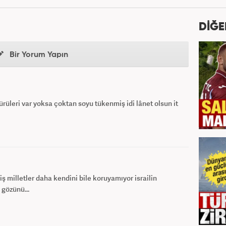
DİĞE
Bir Yorum Yapın
rüleri var yoksa çoktan soyu tükenmiş idi lânet olsun it
iş milletler daha kendini bile koruyamıyor israilin
 gözünü...