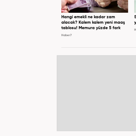
Hangi emekli ne kadar zam
alacak? Kalem kalem yeni maaş
y
tablosu! Memura yüzde 5 fark
H
Haber7