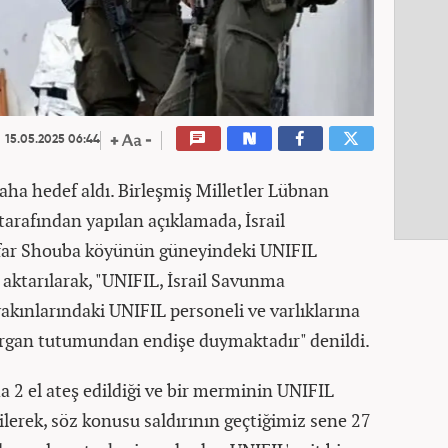
15.05.2025 06:44
 daha hedef aldı. Birleşmiş Milletler Lübnan
tarafından yapılan açıklamada, İsrail
far Shouba köyünün güneyindeki UNIFIL
aktarılarak, "UNIFIL, İsrail Savunma
akınlarındaki UNIFIL personeli ve varlıklarına
ırgan tutumundan endişe duymaktadır" denildi.
 2 el ateş edildiği ve bir merminin UNIFIL
dilerek, söz konusu saldırının geçtiğimiz sene 27