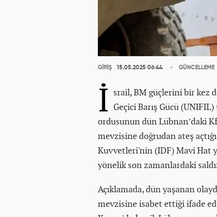
GİRİŞ
15.05.2025 06:44
GÜNCELLEME
İ
srail, BM güçlerini bir kez
Geçici Barış Gücü (UNIFIL) 
ordusunun dün Lübnan’daki K
mevzisine doğrudan ateş açtığı 
Kuvvetleri'nin (IDF) Mavi Hat y
yönelik son zamanlardaki sald
Açıklamada, dün yaşanan olayda
mevzisine isabet ettiği ifade e