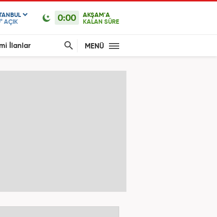
STANBUL
AKŞAM'A
0:00
°
AÇIK
KALAN SÜRE
mi İlanlar
MENÜ