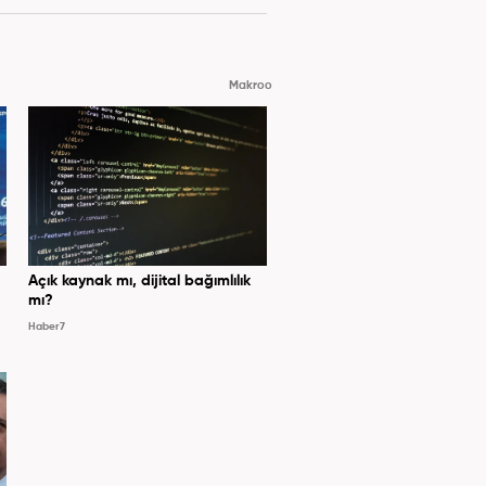
Makroo
Açık kaynak mı, dijital bağımlılık
mı?
Haber7