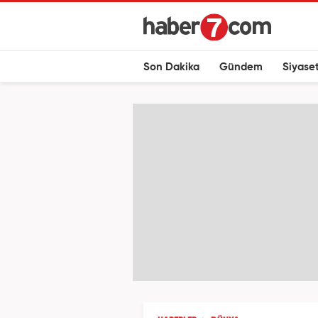
Son Dakika
Gündem
Siyase