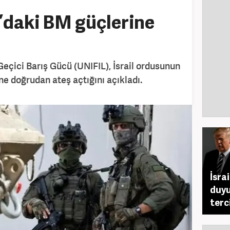
n’daki BM güçlerine
Geçici Barış Gücü (UNIFIL), İsrail ordusunun
e doğrudan ateş açtığını açıkladı.
İsra
duyu
terc