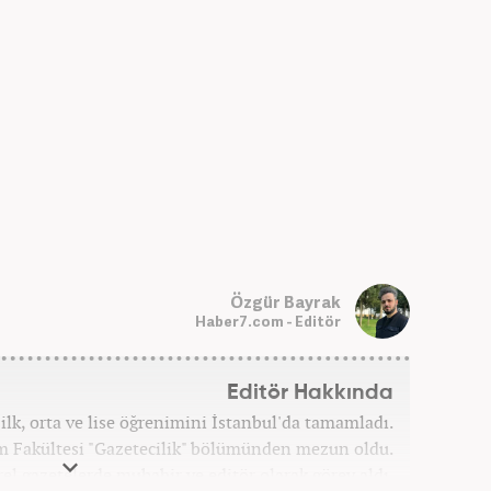
Özgür Bayrak
Haber7.com - Editör
Editör Hakkında
lk, orta ve lise öğrenimini İstanbul'da tamamladı.
şim Fakültesi "Gazetecilik" bölümünden mezun oldu.
el gazetelerde muhabir ve editör olarak görev aldı.