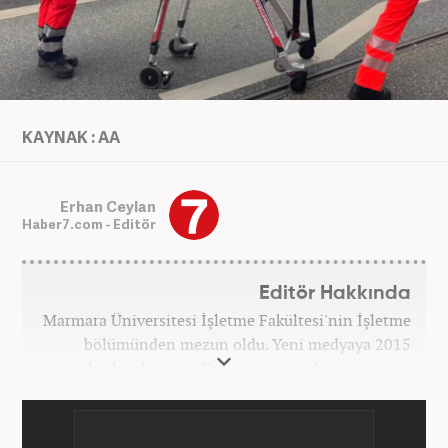
KAYNAK : AA
Erhan Ceylan
Haber7.com - Editör
Editör Hakkında
Marmara Üniversitesi İşletme Fakültesi'nin İşletme
bölümünden mezun oldu. Yeni medyaya 2015
yılında adım attı. Yakın siyasi tarih, yönetim ve
politik süreçlere olan ilgisi bu mesleğe
başlamasındaki en önemli etken oldu. Sırasıyla Star,
Güneş, Akşam ve A Haber'de gündem ve politika