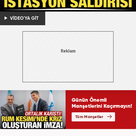
VİDEO'YA GİT