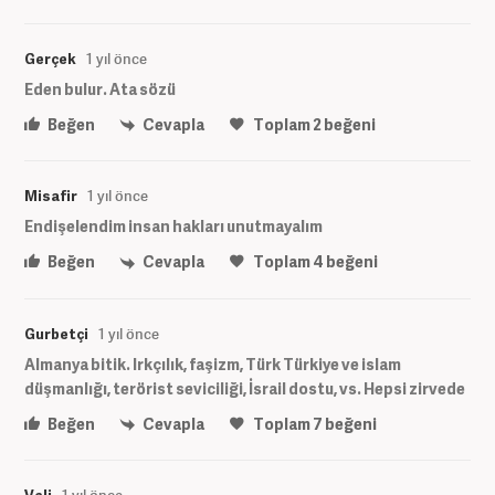
Gerçek
1 yıl önce
Eden bulur. Ata sözü
Beğen
Cevapla
Toplam
2
beğeni
Misafir
1 yıl önce
Endişelendim insan hakları unutmayalım
Beğen
Cevapla
Toplam
4
beğeni
Gurbetçi
1 yıl önce
Almanya bitik. Irkçılık, faşizm, Türk Türkiye ve islam
düşmanlığı, terörist seviciliği, İsrail dostu, vs. Hepsi zirvede
Beğen
Cevapla
Toplam
7
beğeni
Veli
1 yıl önce