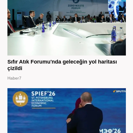
Sıfır Atık Forumu'nda geleceğin yol haritası
çizildi
Haber7