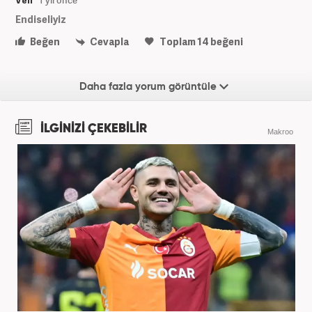
Endiseliyiz
Beğen
Cevapla
Toplam
14
beğeni
Daha fazla yorum görüntüle
İLGİNİZİ ÇEKEBİLİR
Makroo