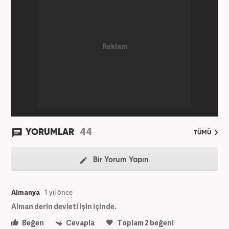
editörlüğü görevinde bulundu. Her türlü
dezenformasyonun olduğu, Hakikat ötesi siyasetin
(Post truth politics) yaşandığı günümüz dünyasında,
tahrif edilen olguları savunmak, temiz bilgi
aktarımına yardımcı olmak ve kamuoyunun dijital-
medya okuryazarlığını geliştirmek üzere çaba
gösteriyor. Dijital medya kariyeri Haber 7'de devam
etmektedir.
44
YORUMLAR
TÜMÜ
Bir Yorum Yapın
Almanya
1 yıl önce
Alman derin devleti işin içinde.
Beğen
Cevapla
Toplam
2
beğeni