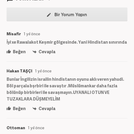
Bir Yorum Yapın
Misafir
1 yıl önce
İyi xe Rawalakot Keşmir gölgesinde. Yani Hindistan sınırında
Beğen
Cevapla
Hakan TAŞÇI
1 yıl önce
Bunlar İngilizin israilin hindistanın oyunu aklı veren yahudi.
Böl parçala bşrbiri ile savaştır .Müslümankar daha fazla
bölünüp birbirleri ile savaşmayın.UYANALI OTUN VE
TUZAKLARA DÜŞMEYELİM
Beğen
Cevapla
Ottoman
1 yıl önce