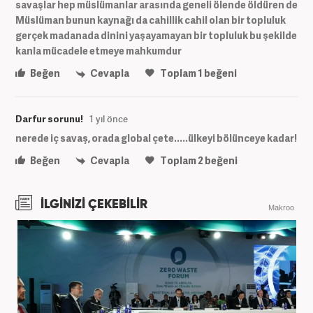
savaşlar hep müslümanlar arasında geneli ölende öldüren de
Müslüman bunun kaynağı da cahillik cahil olan bir topluluk
gerçek madanada dinini yaşayamayan bir topluluk bu şekilde
kanla mücadele etmeye mahkumdur
Beğen
Cevapla
Toplam
1
beğeni
Darfur sorunu!
1 yıl önce
nerede iç savaş, orada global çete.....ülkeyi bölünceye kadar!
Beğen
Cevapla
Toplam
2
beğeni
İLGİNİZİ ÇEKEBİLİR
Makroo