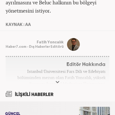
ayrılmasını ve Beluc halkının bu bölgeyi
yönetmesini istiyor.
KAYNAK : AA
Fatih Yoncalık
Haber7.com - Dış Haberler Editörü
Editör Hakkında
İstanbul Üniversitesi Fars Dili ve Edebiyatı
bölümünden mezun olan Fatih Yoncalık, yüksek
lisansını İstanbul Medeniyet Üniversitesi
Uluslararası İlişkiler bölümünde yaptı. Trakya
İLİŞKİLİ HABERLER
Üniversitesi Uluslararası İlişkiler bölümünde
doktora programına devam eden Fatih Yoncalık,
öğrenim hayatı boyunca muhtelif gazete ve
dergilerde bilhassa dünya gündemi ve Orta Doğu
GÜNCEL