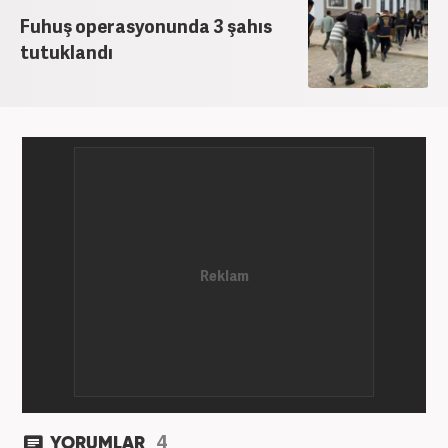
üzerine çeşitli yayınlar yaptı. Meslek hayatına
Fuhuş operasyonunda 3 şahıs
AKŞAM Gazetesi’nde başlayan Yoncalık, Eylül
tutuklandı
2024’ten bu yana Haber7.com’da “Dış Haberler
Editörü” olarak görev yapmaktadır.
4
YORUMLAR