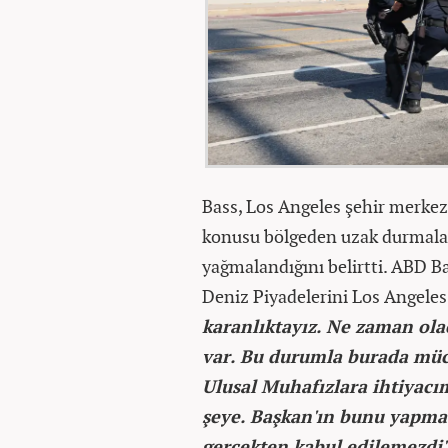
Bass, Los Angeles şehir merke
konusu bölgeden uzak durmaları
yağmalandığını belirtti. ABD B
Deniz Piyadelerini Los Angeles
karanlıktayız. Ne zaman ola
var. Bu durumla burada müc
Ulusal Muhafızlara ihtiyacım
şeye. Başkan'ın bunu yapma y
gerçekten kabul edilemezdi