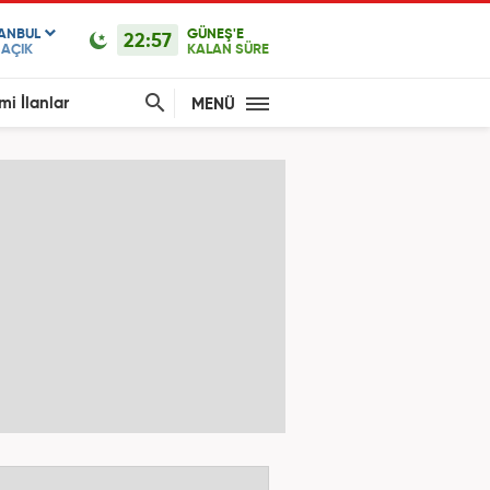
TANBUL
GÜNEŞ'E
22:57
AÇIK
KALAN SÜRE
mi İlanlar
MENÜ