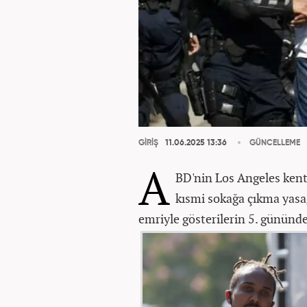
GİRİŞ
11.06.2025 13:36
GÜNCELLEME
A
BD'nin Los Angeles kent
kısmi sokağa çıkma yasa
emriyle gösterilerin 5. gününd