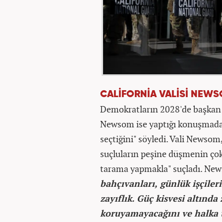
CALİFORNİA VALİSİ NEW
Demokratların 2028'de başkan a
Newsom ise yaptığı konuşmada,
seçtiğini" söyledi. Vali Newsom,
suçluların peşine düşmenin çok
tarama yapmakla" suçladı. Ne
bahçıvanları, günlük işçileri
zayıflık. Güç kisvesi altınd
koruyamayacağını ve halka 