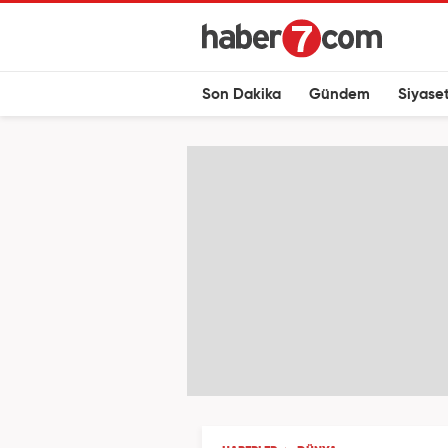
Son Dakika
Gündem
Siyase