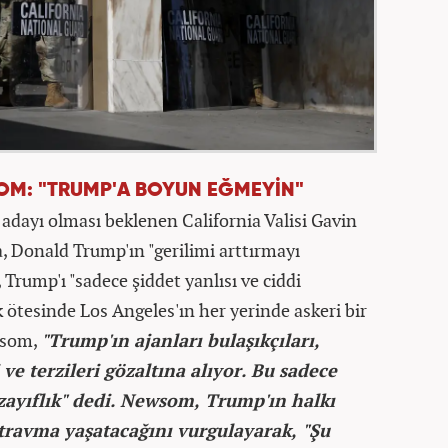
SOM: "TRUMP'A BOYUN EĞMEYİN"
dayı olması beklenen California Valisi Gavin
 Donald Trump'ın "gerilimi arttırmayı
 Trump'ı "sadece şiddet yanlısı ve ciddi
 ötesinde Los Angeles'ın her yerinde askeri bir
wsom,
"Trump'ın ajanları bulaşıkçıları,
 ve terzileri gözaltına alıyor. Bu sadece
a zayıflık" dedi. Newsom, Trump'ın halkı
travma yaşatacağını vurgulayarak, "Şu