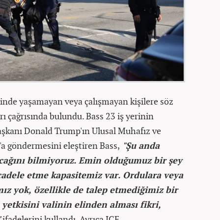
zinde yaşamayan veya çalışmayan kişilere söz
 çağrısında bulundu. Bass 23 iş yerinin
aşkanı Donald Trump'ın Ulusal Muhafız ve
'a göndermesini eleştiren Bass,
"Şu anda
cağını bilmiyoruz. Emin olduğumuz bir şey
adele etme kapasitemiz var. Ordulara veya
ız yok, özellikle de talep etmediğimiz bir
etkisini valinin elinden alması fikri,
"
ifadelerini kullandı. Ayrıca ICE