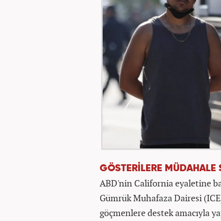
GÖSTERİLERE MÜDAHALE
ABD'nin California eyaletine b
Gümrük Muhafaza Dairesi (ICE)
göçmenlere destek amacıyla yap