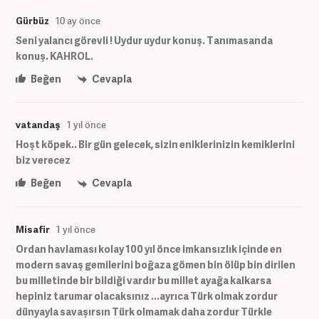
Gürbüz
10 ay önce
Seni yalancı görevli ! Uydur uydur konuş. Tanımasanda
konuş. KAHROL.
Beğen
Cevapla
vatandaş
1 yıl önce
Hoşt köpek.. Bir gün gelecek, sizin eniklerinizin kemiklerini
biz verecez
Beğen
Cevapla
Misafir
1 yıl önce
Ordan havlaması kolay 100 yıl önce imkansızlık içinde en
modern savaş gemilerini boğaza gömen bin ölüp bin dirilen
bu milletinde bir bildiği vardır bu millet ayağa kalkarsa
hepiniz tarumar olacaksınız ...ayrıca Türk olmak zordur
dünyayla savaşırsın Türk olmamak daha zordur Türkle