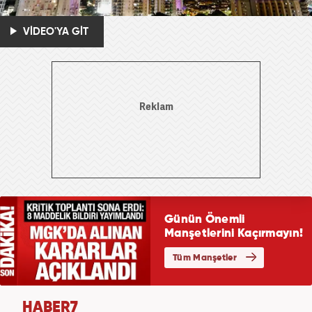
VİDEO'YA GİT
HABER7