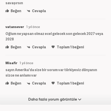
savaşırsın
Beğen
Cevapla
vatansever
1 yıl önce
Oğlum ne yapsan olmaz ecel gelecek son gelecek 2027 veya
2028
Beğen
Cevapla
Toplam
1
beğeni
Misafir
1 yıl önce
sayın Amerika'da size bir sorum var türkiyesiz dünyanın
sizce ne anlamı var
Beğen
Cevapla
Toplam
1
beğeni
Daha fazla yorum görüntüle