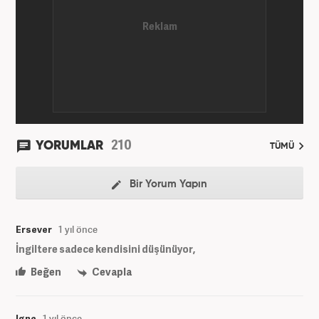
ekonomi kategorileri olmak üzere çok sayıda haber,
grafik ve video hazırladım. Kariyerime Haber7'de
gündem editörü olarak devam etmekteyim.
210
YORUMLAR
TÜMÜ
Bir Yorum Yapın
Ersever
1 yıl önce
İngiltere sadece kendisini düşünüyor,
Beğen
Cevapla
Igne
1 yıl önce