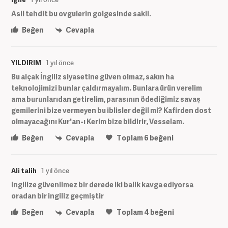
Asil tehdit bu ovgulerin golgesinde sakli.
Beğen
Cevapla
YILDIRIM
1 yıl önce
Bu alçak İngiliz siyasetine güven olmaz, sakın ha
teknolojimizi bunlar çaldırmayalım. Bunlara ürün verelim
ama burunlarıdan getirelim, parasının ödediğimiz savaş
gemilerini bize vermeyen bu iblisler değil mi? Kafirden dost
olmayacağını Kur'an-ı Kerim bize bildirir, Vesselam.
Beğen
Cevapla
Toplam
6
beğeni
Ali talih
1 yıl önce
Ingilize güvenilmez bir derede iki balik kavga ediyorsa
oradan bir ingiliz geçmiştir
Beğen
Cevapla
Toplam
4
beğeni