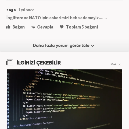
saga
1 yıl önce
İngiltere ve NATO için askerimizi heba edemeyiz.......
Beğen
Cevapla
Toplam
5
beğeni
Daha fazla yorum görüntüle
İLGİNİZİ ÇEKEBİLİR
Makroo