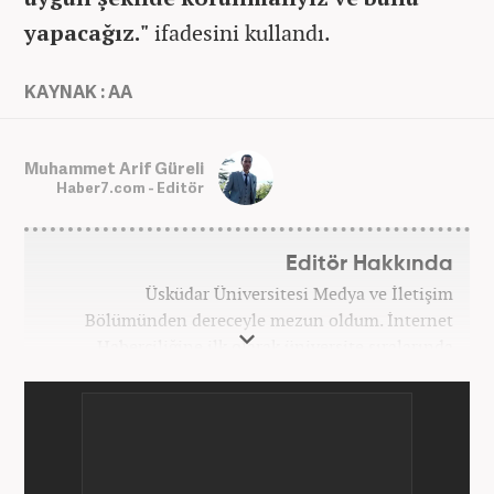
yapacağız."
ifadesini kullandı.
KAYNAK : AA
Muhammet Arif Güreli
Haber7.com - Editör
Editör Hakkında
Üsküdar Üniversitesi Medya ve İletişim
Bölümünden dereceyle mezun oldum. İnternet
Haberciliğine ilk olarak üniversite sıralarında
kurduğum internet haber sitesiyle başladım.
Kurduğum sitede 1 yıl kadar sağlık, spor ve kültür
kategorilerinde röportaj, özel haber ve analiz
yazıları yazdım. 2022 yılından bu yana Haber7
bünyesinde başlıca gündem, siyaset, dünya,