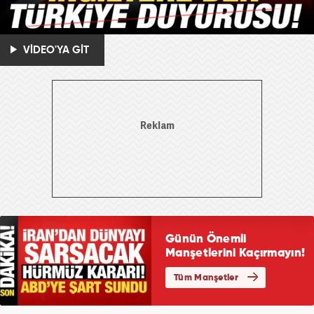
VİDEO'YA GİT