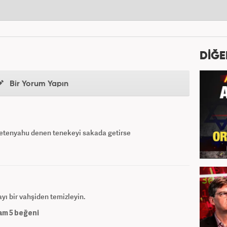
DİĞE
Bir Yorum Yapın
 Netenyahu denen tenekeyi sakada getirse
ı bir vahşiden temizleyin.
am
5
beğeni