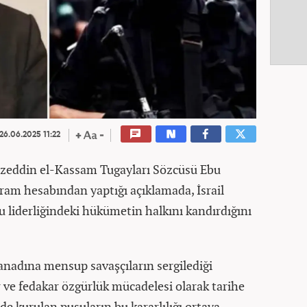
26.06.2025 11:22
İzzeddin el-Kassam Tugayları Sözcüsü Ebu
am hesabından yaptığı açıklamada, İsrail
liderliğindeki hükümetin halkını kandırdığını
anadına mensup savaşçıların sergilediği
 ve fedakar özgürlük mücadelesi olarak tarihe
de kurulan pusuların bu kararlılığı ortaya