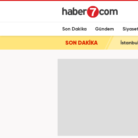
Son Dakika
Gündem
Siyase
SON DAKİKA
İstanbu