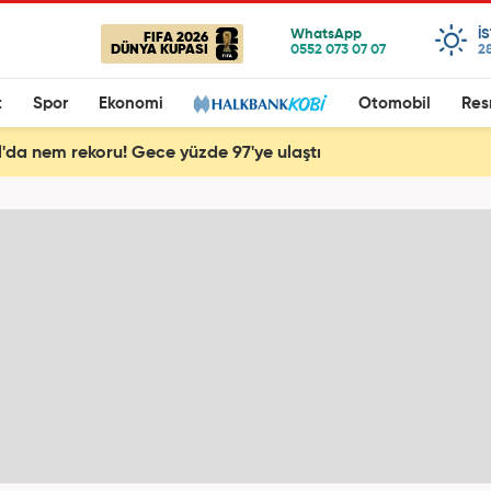
I
FIFA 2026
DÜNYA KUPASI
28
t
Spor
Ekonomi
Otomobil
Res
l'da nem rekoru! Gece yüzde 97'ye ulaştı