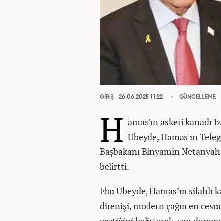
GİRİŞ
26.06.2025 11:22
GÜNCELLEME
H
amas'ın askeri kanadı 
Ubeyde, Hamas'ın Telegr
Başbakanı Binyamin Netanyahu 
belirtti.
Ebu Ubeyde, Hamas’ın silahlı k
direnişi, modern çağın en cesur
geçtiğini belirterek, son dönem