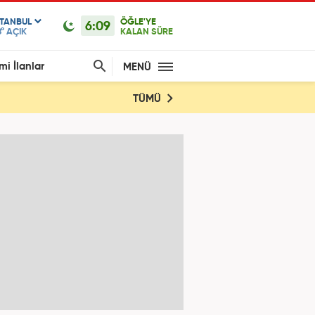
STANBUL
ÖĞLE'YE
6:09
°
AÇIK
KALAN SÜRE
mi İlanlar
MENÜ
TÜMÜ