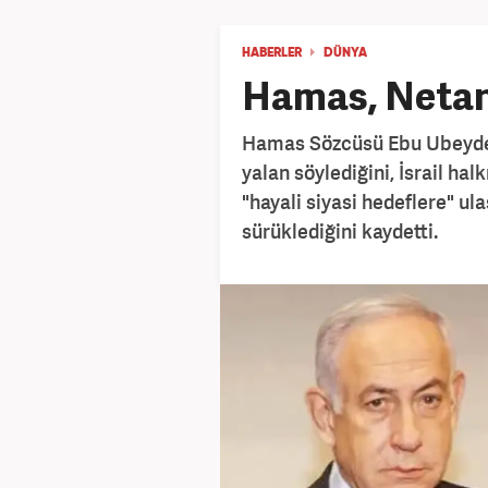
HABERLER
DÜNYA
Hamas, Netan
Hamas Sözcüsü Ebu Ubeyde, 
yalan söylediğini, İsrail halk
"hayali siyasi hedeflere" ul
sürüklediğini kaydetti.