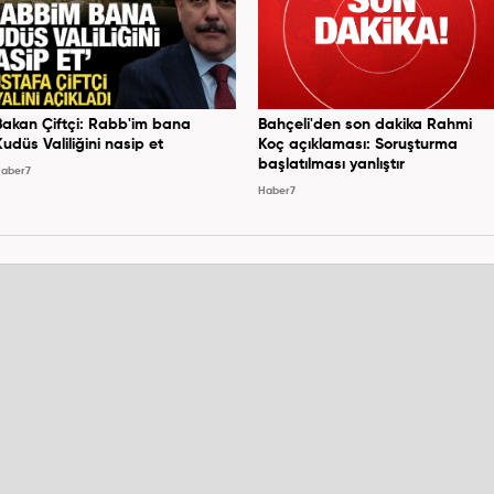
Bakan Çiftçi: Rabb'im bana
Bahçeli'den son dakika Rahmi
Kudüs Valiliğini nasip et
Koç açıklaması: Soruşturma
başlatılması yanlıştır
aber7
Haber7