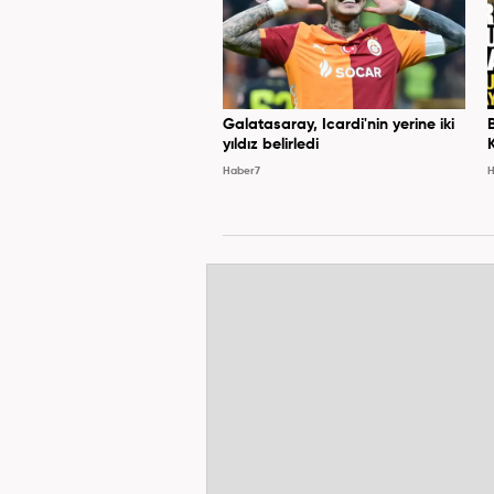
Galatasaray, Icardi'nin yerine iki
yıldız belirledi
Haber7
H