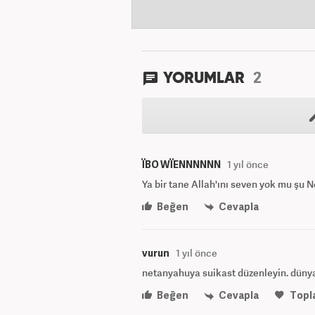
2
YORUMLAR
ÏBO WÏENNNNNN
1 yıl önce
Ya bir tane Allah'ını seven yok mu şu
Beğen
Cevapla
vurun
1 yıl önce
netanyahuya suikast düzenleyin. dünyay
Beğen
Cevapla
Topl