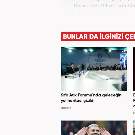
Üniversitesi Dil ve Tarih-C
oldu. Üniversite yıllarında gazet
olarak Kanal 7'de başladı;
BUNLAR DA İLGİNİZİ ÇE
Sıfır Atık Forumu'nda geleceğin
yol haritası çizildi
Haber7
H