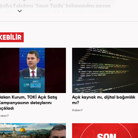
oğrafya Fakültesi "Sanat Tarihi" bölümünden mezun
ecilik üzerine eğitimler aldı. Haberciliğe "muhabir"
 daha sonra Haber 7'ye geçti. Kariyerine, Haber7'de
"editör" olarak devam ediyor.
KEBİLİR
Bakan Kurum, TOKİ Açık Satış
Açık kaynak mı, dijital bağımlılık
Kampanyasının detaylarını
mı?
açıkladı
Haber7
aber7