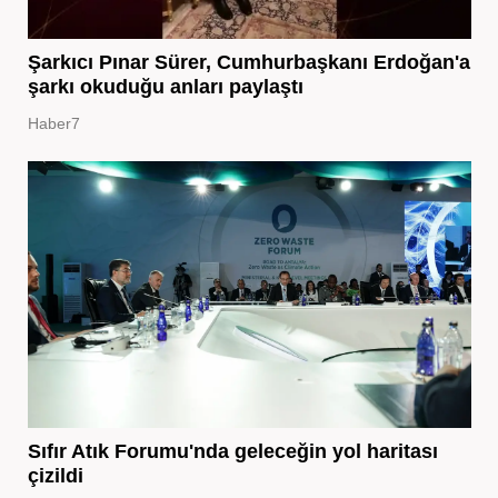
Şarkıcı Pınar Sürer, Cumhurbaşkanı Erdoğan'a
şarkı okuduğu anları paylaştı
Haber7
Sıfır Atık Forumu'nda geleceğin yol haritası
çizildi