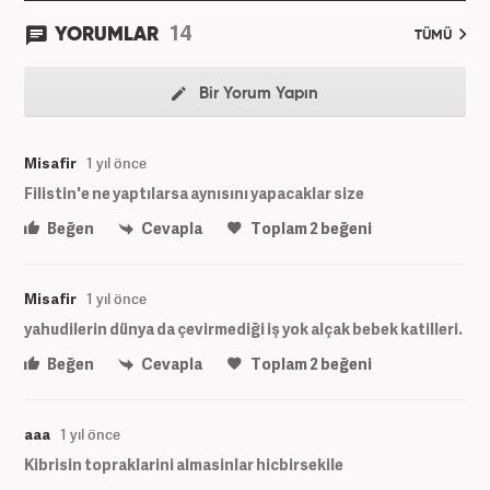
14
YORUMLAR
TÜMÜ
Bir Yorum Yapın
Misafir
1 yıl önce
Filistin'e ne yaptılarsa aynısını yapacaklar size
Beğen
Cevapla
Toplam
2
beğeni
Misafir
1 yıl önce
yahudilerin dünya da çevirmediği iş yok alçak bebek katilleri.
Beğen
Cevapla
Toplam
2
beğeni
aaa
1 yıl önce
Kibrisin topraklarini almasinlar hicbirsekile