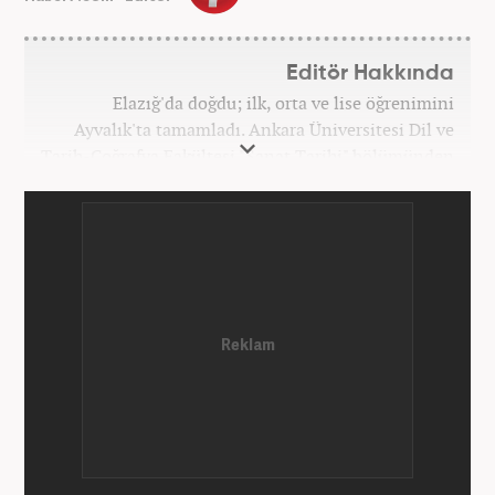
Editör Hakkında
Elazığ'da doğdu; ilk, orta ve lise öğrenimini
Ayvalık'ta tamamladı. Ankara Üniversitesi Dil ve
Tarih-Coğrafya Fakültesi "Sanat Tarihi" bölümünden
mezun oldu. Üniversite yıllarında gazetecilik
üzerine eğitimler aldı. Haberciliğe "muhabir" olarak
Kanal 7'de başladı; daha sonra Haber 7'ye geçti.
Kariyerine, Haber7'de "editör" olarak devam ediyor.