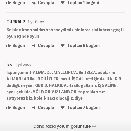
Beğen
Cevapla
Toplam
1
beğeni
TÜRKALP
1 yıl önce
Belkide irana saldırı bahaneydi yüz binlerce kişi kıbrısa geçti
oyun içinde oyun
Beğen
Cevapla
Toplam
9
beğeni
İso
1 yıl önce
İspanyanın. PALMA. De. MALLORCA. ile. İBİZA. adalarını.
ALMANLAR ile. İNGİLİZLER. nasıl. İŞGAL. ettiğinde. HALKIN.
dediği. neyse. KIBRIS. HALKIDA. itrailoğulların. İŞGALİNE.
aynı. şekilde. AĞLIYOR. SIZLANIYOR. topraklarımızı.
satıyoruz biz. köle. kiracı olacağız. diye
Beğen
Cevapla
Toplam
7
beğeni
Daha fazla yorum görüntüle