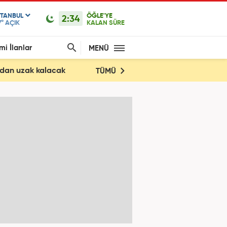
STANBUL
ÖĞLE'YE
2:34
7°
AÇIK
KALAN SÜRE
mi İlanlar
MENÜ
rdan uzak kalacak
TÜMÜ