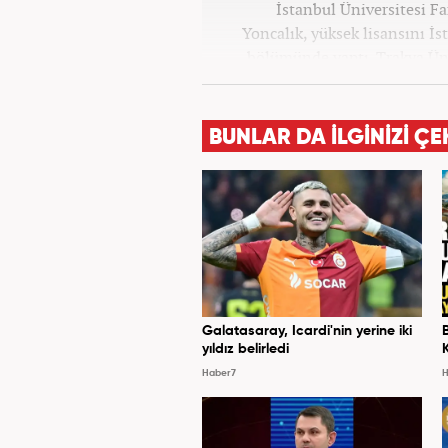
İstanbul Üniversitesi F
Yoncalık, yüksek lisansını İs
bölümünde yaptı. Trakya Üni
programına devam eden Fatih 
ve dergilerde bilhassa dünya g
Meslek hayatına AKŞAM Gazete
BUNLAR DA İLGİNİZİ ÇE
Haber7.com’da
Galatasaray, Icardi'nin yerine iki
yıldız belirledi
Haber7
H