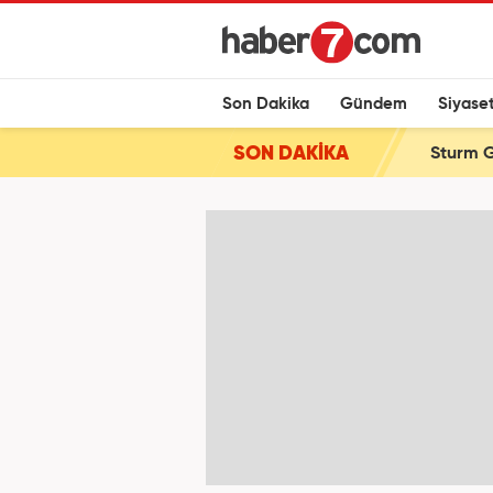
Son Dakika
Gündem
Siyase
SON DAKİKA
Sturm G