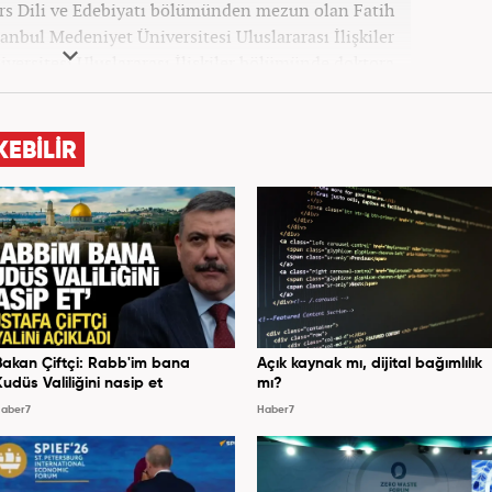
ars Dili ve Edebiyatı bölümünden mezun olan Fatih
tanbul Medeniyet Üniversitesi Uluslararası İlişkiler
versitesi Uluslararası İlişkiler bölümünde doktora
Yoncalık, öğrenim hayatı boyunca muhtelif gazete
ündemi ve Orta Doğu üzerine çeşitli yayınlar yaptı.
si’nde başlayan Yoncalık, Eylül 2024’ten bu yana
KEBİLİR
 “Dış Haberler Editörü” olarak görev yapmaktadır.
Bakan Çiftçi: Rabb'im bana
Açık kaynak mı, dijital bağımlılık
Kudüs Valiliğini nasip et
mı?
aber7
Haber7