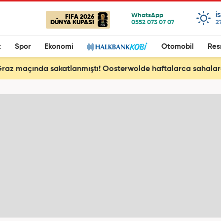
I
FIFA 2026
DÜNYA KUPASI
2
t
Spor
Ekonomi
Otomobil
Res
raz maçında sakatlanmıştı! Oosterwolde haftalarca sahala