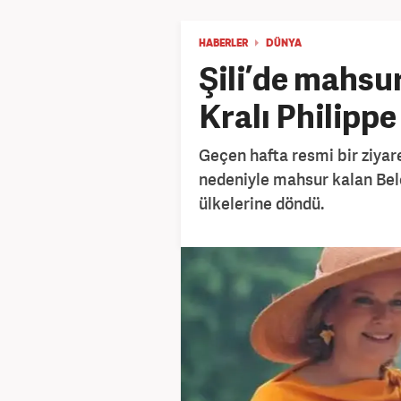
HABERLER
DÜNYA
Şili’de mahsur
Kralı Philipp
Geçen hafta resmi bir ziyaret
nedeniyle mahsur kalan Belç
ülkelerine döndü.