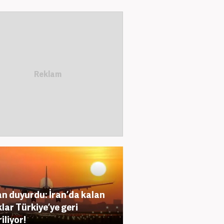
n duyurdu: İran’da kalan
lar Türkiye’ye geri
iliyor!