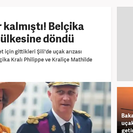
 kalmıştı! Belçika
e ülkesine döndü
 için gittikleri Şili'de uçak arızası
ika Kralı Philippe ve Kraliçe Mathilde
Baka
uçak
getir