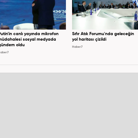
Putin'in canlı yayında mikrofon
Sıfır Atık Forumu'nda geleceğin
müdahalesi sosyal medyada
yol haritası çizildi
gündem oldu
Haber7
aber7