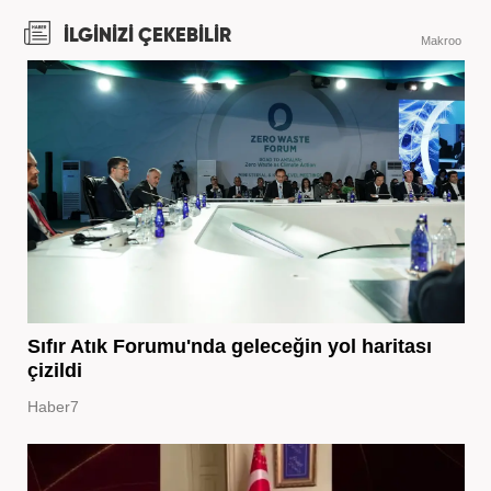
İLGİNİZİ ÇEKEBİLİR
Makroo
Sıfır Atık Forumu'nda geleceğin yol haritası
çizildi
Haber7