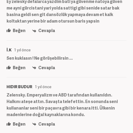
Ey zelesky defalarca yazdim bati ya güvenme natoya güven
me ayni gürcistani yari yolda sattigi gibi senide satar bak
basina geldi sen git dansözlük yapmaya devam et kalk
koltuktan yerine bir adam otursun baris yapsin
Beğen
Cevapla
İ.K
1 yıl önce
Sen kuklasın ! Ne görüşebilirsin ...
Beğen
Cevapla
HIDIR BUDUR
1 yıl önce
Zelensky. Emperyalizm ve ABD tarafından kullanıldın.
Halkını ateşe attın. Savaşta telef ettin. En sonunda seni
kullananlar seni bir paçavra gibi bir kenara itti. Ülkenin
madenlerine doğal kaynaklarına kondu.
Beğen
Cevapla