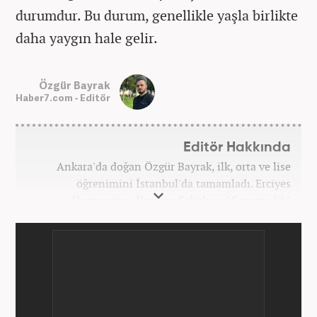
durumdur. Bu durum, genellikle yaşla birlikte
daha yaygın hale gelir.
Özgür Bayrak
Haber7.com - Editör
Editör Hakkında
Ankara'da doğan Özgür Bayrak, ilk, orta ve lise
öğrenimini İstanbul'da tamamladı. Erciyes
Üniversitesi İletişim Fakültesi "Gazetecilik"
bölümünden mezun oldu. Üniversite döneminde
çeşitli yerel gazetelerde muhabir ve editör olarak
görev aldı. Star.com'da internet editörü olarak
stajını tamamladıktan sonra Medya Takip
Merkezi'nde 3 yıl boyunca Gündem, Siyaset, Spor,
Ekonomi kategorilerinde haber ve SEO içerikleriyle