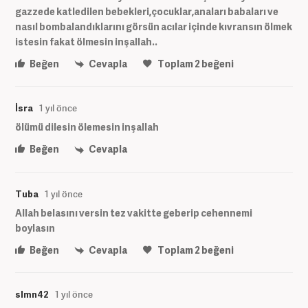
gazzede katledilen bebekleri,çocuklar,anaları babaları ve
nasıl bombalandıklarını görsün acılar içinde kıvransın ölmek
istesin fakat ölmesin inşallah..
Beğen
Cevapla
Toplam
2
beğeni
İsra
1 yıl önce
ölümü dilesin ölemesin inşallah
Beğen
Cevapla
Tuba
1 yıl önce
Allah belasını versin tez vakitte geberip cehennemi
boylasın
Beğen
Cevapla
Toplam
2
beğeni
slmn42
1 yıl önce