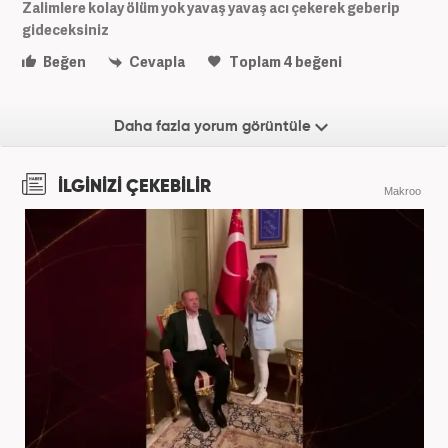
Zalimlere kolay ölüm yok yavaş yavaş acı çekerek geberip
gideceksiniz
Beğen
Cevapla
Toplam
4
beğeni
Daha fazla yorum görüntüle
İLGİNİZİ ÇEKEBİLİR
Makroo