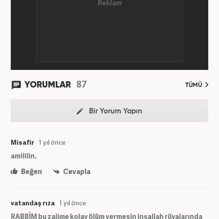
birlikte galeri ve video hazırladı. 2019'un Şubat
ayından bu yana ise Haber7.com'da Gündem Editörü
olarak habercilik kariyerine devam etmektedir.
87
YORUMLAR
TÜMÜ
Bir Yorum Yapın
Misafir
1 yıl önce
amiiiiin.
Beğen
Cevapla
vatandaş rıza
1 yıl önce
RABBİM bu zalime kolay ölüm vermesin inşallah rüyalarında