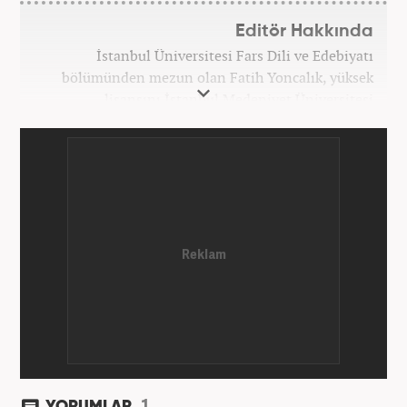
Editör Hakkında
İstanbul Üniversitesi Fars Dili ve Edebiyatı
bölümünden mezun olan Fatih Yoncalık, yüksek
lisansını İstanbul Medeniyet Üniversitesi
Uluslararası İlişkiler bölümünde yaptı. Trakya
Üniversitesi Uluslararası İlişkiler bölümünde
doktora programına devam eden Fatih Yoncalık,
öğrenim hayatı boyunca muhtelif gazete ve
dergilerde bilhassa dünya gündemi ve Orta Doğu
üzerine çeşitli yayınlar yaptı. Meslek hayatına
AKŞAM Gazetesi’nde başlayan Yoncalık, Eylül
2024’ten bu yana Haber7.com’da “Dış Haberler
Editörü” olarak görev yapmaktadır.
1
YORUMLAR