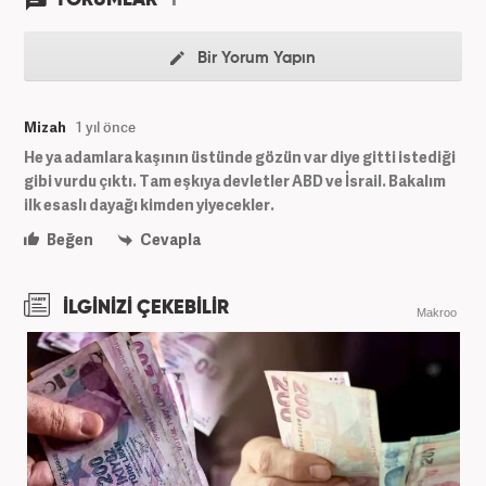
Bir Yorum Yapın
Mizah
1 yıl önce
He ya adamlara kaşının üstünde gözün var diye gitti istediği
gibi vurdu çıktı. Tam eşkıya devletler ABD ve İsrail. Bakalım
ilk esaslı dayağı kimden yiyecekler.
Beğen
Cevapla
İLGİNİZİ ÇEKEBİLİR
Makroo