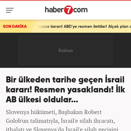
SON DAKİKA
İsrail'den ortalığı karıştıracak Gazze kararı! ABD'ye resmen ilettiler! Alçak plan devrede
Bir ülkeden tarihe geçen İsrail
kararı! Resmen yasaklandı! İlk
AB ülkesi oldular...
Slovenya hükümeti, Başbakan Robert
Golob'un talimatıyla, İsrail'e silah ihracatı,
ithalatı ve Slovenya'da İsrail'e silah geçişini