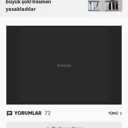
büyük şok! Resmen
yasakladılar
72
YORUMLAR
TÜMÜ