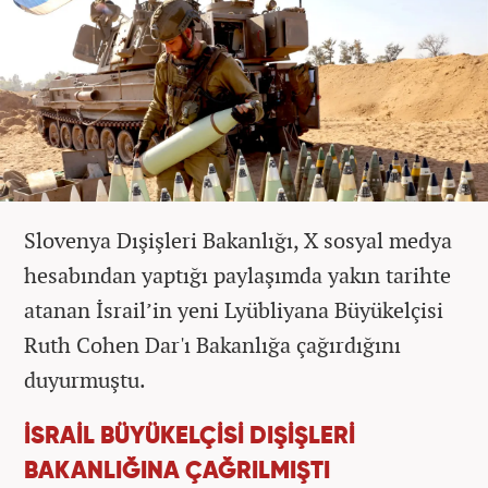
Slovenya Dışişleri Bakanlığı, X sosyal medya
hesabından yaptığı paylaşımda yakın tarihte
atanan İsrail’in yeni Lyübliyana Büyükelçisi
Ruth Cohen Dar'ı Bakanlığa çağırdığını
duyurmuştu.
İSRAİL BÜYÜKELÇİSİ DIŞİŞLERİ
BAKANLIĞINA ÇAĞRILMIŞTI