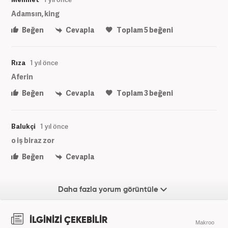
Adamsın, king
Beğen
Cevapla
Toplam
5
beğeni
Rıza
1 yıl önce
Aferin
Beğen
Cevapla
Toplam
3
beğeni
Balukçi
1 yıl önce
o iş biraz zor
Beğen
Cevapla
Daha fazla yorum görüntüle
İLGİNİZİ ÇEKEBİLİR
Makroo