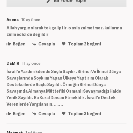
Bir Yorum Yapın
Asena
10 ay önce
Allah yargıç olarak tek galiptir. o asla zulmetmez. kullarına
zulm edici de değildir
Beğen
Cevapla
Toplam
2
beğeni
DEMİR
11 ay önce
İsrail'e Yardım Edende Suçlu Sayılır . Birinci Ve İkinci Dünya
Savaşlarında Soykıım Yapan Ülkeye Yaptırım Olarak
Destekcilerde Suçlu Sayıldı .Örneğin Birinci Dünya
Savaşında Almanya Müttefiki Osmanlı Savaşmadığı Halde
Yenik Sayıldı . Bu Kural Devam Etmekidir . İsrail'e Destek
Verenlerde Yargılansın. ..... ..
Beğen
Cevapla
Toplam
3
beğeni
Mehmet
1 yıl önce