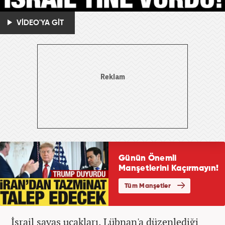
VİDEO'YA GİT
İsrail savaş uçakları, Lübnan'a düzenlediği