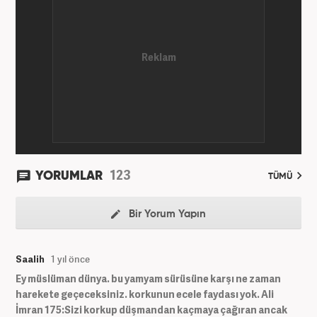
123
YORUMLAR
TÜMÜ
Bir Yorum Yapın
Saalih
1 yıl önce
Ey müslüman dünya. bu yamyam sürüsüne karşı ne zaman
harekete geçeceksiniz. korkunun ecele faydası yok. Ali
İmran 175:Sizi korkup düşmandan kaçmaya çağıran ancak