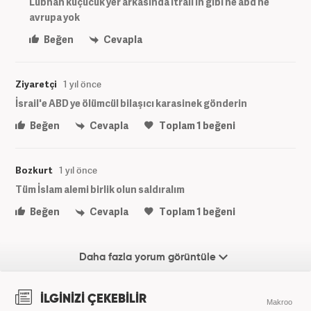
Lübnan küçücük yer arkasında itrail in gibi ne abd ne
avrupa yok
Beğen
Cevapla
Ziyaretçi
1 yıl önce
İsrail'e ABD ye ölümcül bilaşıcı karasinek gönderin
Beğen
Cevapla
Toplam
1
beğeni
Bozkurt
1 yıl önce
Tüm İslam alemi birlik olun saldıralım
Beğen
Cevapla
Toplam
1
beğeni
Daha fazla yorum görüntüle
İLGİNİZİ ÇEKEBİLİR
Makroo