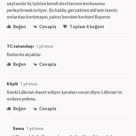
şeytandır ki, içinize kendi dostlarının korkusunu
yerleştirmek istiyor. Şu halde, gerçekten mü’min iseniz
onlardan korkmayın, yalnız benden korkun! Buyurur
Beğen
Cevapla
Toplam
4
beğeni
TC vatandaşı
1 yıl önce
Kudurdu alçaklar
Beğen
Cevapla
Köylü
1 yıl önce
Sanki Lübnan davet ediyor şuraları vurun diyor Lübnan'ın
ordusu yokmu.
Beğen
Cevapla
Sema
1 yıl önce