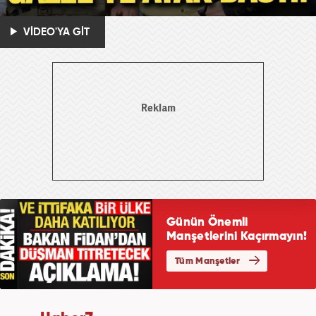
VİDEO'YA GİT