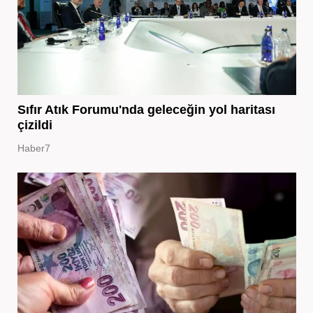
Sıfır Atık Forumu'nda geleceğin yol haritası
çizildi
Haber7