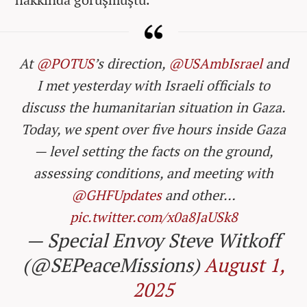
At
@POTUS
’s direction,
@USAmbIsrael
and
I met yesterday with Israeli officials to
discuss the humanitarian situation in Gaza.
Today, we spent over five hours inside Gaza
— level setting the facts on the ground,
assessing conditions, and meeting with
@GHFUpdates
and other…
pic.twitter.com/x0a8JaUSk8
— Special Envoy Steve Witkoff
(@SEPeaceMissions)
August 1,
2025