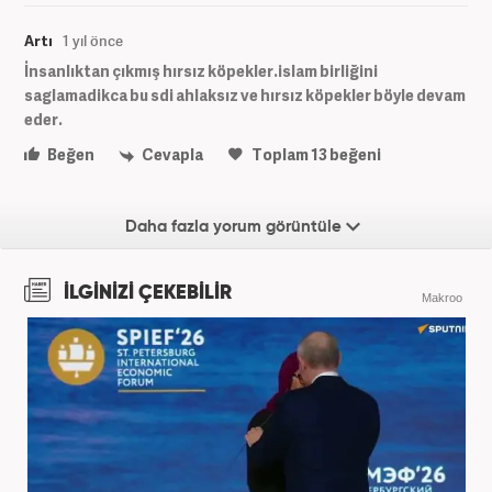
Artı
1 yıl önce
İnsanlıktan çıkmış hırsız köpekler.islam birliğini
saglamadikca bu sdi ahlaksız ve hırsız köpekler böyle devam
eder.
Beğen
Cevapla
Toplam
13
beğeni
Daha fazla yorum görüntüle
İLGİNİZİ ÇEKEBİLİR
Makroo