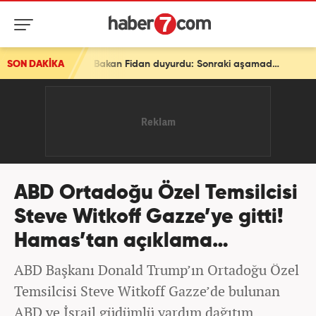
SON DAKİKA
Son dakika: Ve bir ülke daha ittifaka katılıyor! Bakan Fidan duyurdu: Sonraki aşamada...
ABD Ortadoğu Özel Temsilcisi
Steve Witkoff Gazze’ye gitti!
Hamas’tan açıklama…
ABD Başkanı Donald Trump’ın Ortadoğu Özel
Temsilcisi Steve Witkoff Gazze’de bulunan
ABD ve İsrail güdümlü yardım dağıtım