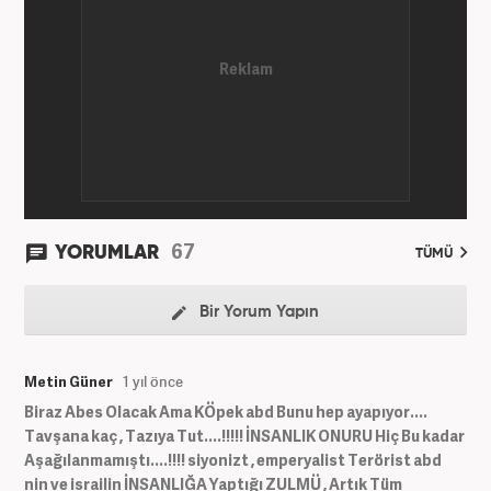
67
YORUMLAR
TÜMÜ
Bir Yorum Yapın
Metin Güner
1 yıl önce
Biraz Abes Olacak Ama KÖpek abd Bunu hep ayapıyor....
Tavşana kaç , Tazıya Tut....!!!!! İNSANLIK ONURU Hiç Bu kadar
Aşağılanmamıştı....!!!! siyonizt , emperyalist Terörist abd
nin ve israilin İNSANLIĞA Yaptığı ZULMÜ , Artık Tüm