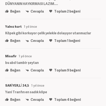
DÜNYANIN HAYKIRMASI LAZIM....
Beğen
Cevapla
Toplam
2
beğeni
Yalnız kurt
1 yıl önce
Köpek gibi korkuyor çelik yelekle dolaşıyor utanmazlar
Beğen
Cevapla
Toplam
1
beğeni
Misafir
1 yıl önce
bu abd tambir şeytan
Beğen
Cevapla
Toplam
9
beğeni
SARÌYER,LÌ 34,5
1 yıl önce
Yani Tranfın en sadık köpe
Beğen
Cevapla
Toplam
4
beğeni