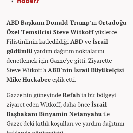
Haber7
ABD Başkanı Donald Trump
’ın
Ortadoğu
Özel Temsilcisi Steve Witkoff
yüzlerce
Filistinlinin katledildiği
ABD ve İsrail
güdümlü
yardım dağıtım noktalarını
denetlemek için Gazze'ye gitti. Ziyarette
Steve Witkoff'a
ABD'nin
İsrail Büyükelçisi
Mike Huckabee
eşlik etti.
Gazze'nin güneyinde
Refah
'ta bir bölgeyi
ziyaret eden Witkoff, daha önce
İsrail
Başbakanı Binyamin Netanyahu
ile
Gazze'deki kıtlık koşulları ve yardım dağıtımı
hakkında görüşmüştü.