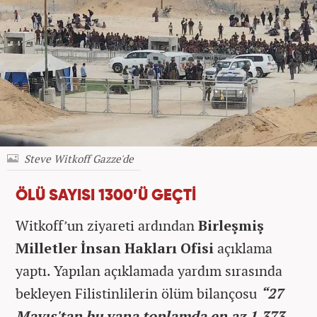
Steve Witkoff Gazze'de
ÖLÜ SAYISI 1300’Ü GEÇTİ
Witkoff’un ziyareti ardından
Birleşmiş
Milletler İnsan Hakları Ofisi
açıklama
yaptı. Yapılan açıklamada yardım sırasında
bekleyen Filistinlilerin ölüm bilançosu
“27
Mayıs'tan bu yana toplamda en az 1.373