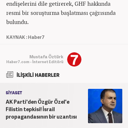
endişelerini dile getirerek, GHF hakkında
resmi bir soruşturma başlatması çağrısında
bulundu.
KAYNAK : Haber7
Mustafa Öztürk
Haber7.com - İnternet Editörü
İLİŞKİLİ HABERLER
SİYASET
AK Parti'den Özgür Özel'e
Filistin tepkisi! İsrail
propagandasının bir uzantısı