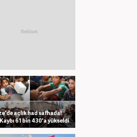
e'de açlık had safhada!
Kaybı 61 bin 430'a yükseldi