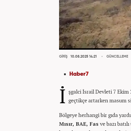
GİRİŞ
10.08.2025 14:21
GÜNCELLEME
Haber
7
İ
şgalci İsrail Devleti 7 Ek
geçtikçe artarken masum siv
Bölgeye herhangi bir gıda yard
Mısır, BAE, Fas
ve bazı batılı