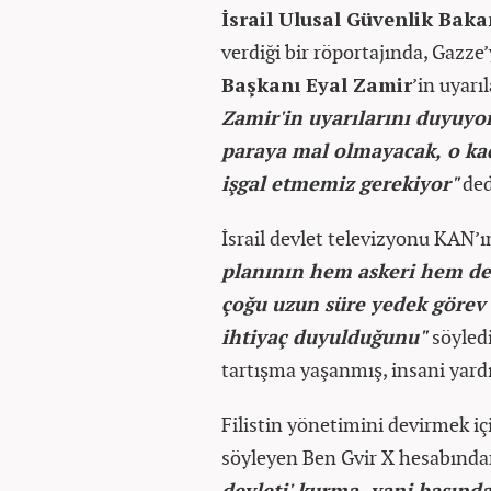
İsrail Ulusal Güvenlik Bak
verdiği bir röportajında, Gazz
Başkanı Eyal Zamir
’in uyarı
Zamir'in uyarılarını duyuy
paraya mal olmayacak, o kada
işgal etmemiz gerekiyor"
ded
İsrail devlet televizyonu KAN’
planının hem askeri hem de 
çoğu uzun süre yedek görev 
ihtiyaç duyulduğunu"
söyled
tartışma yaşanmış, insani yard
Filistin yönetimini devirmek iç
söyleyen Ben Gvir X hesabınd
devleti' kurma, yani başınd