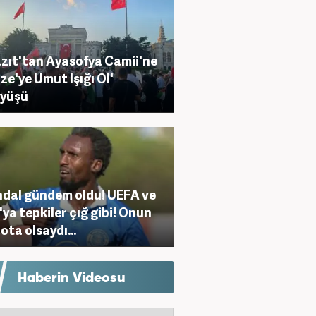
zıt'tan Ayasofya Camii'ne
ze'ye Umut Işığı Ol'
üyüşü
dal gündem oldu! UEFA ve
'ya tepkiler çığ gibi! Onun
ota olsaydı...
Haberin Videosu