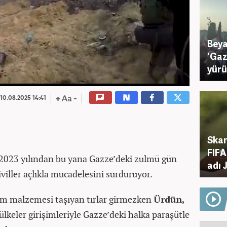
Beya
'Gaz
yür
10.08.2025 14:41
Skan
FIFA
im 2023 yılından bu yana Gazze’deki zulmü gün
adı J
iller açlıkla mücadelesini sürdürüyor.
ım malzemesi taşıyan tırlar girmezken
Ürdün,
 ülkeler girişimleriyle Gazze’deki halka paraşütle