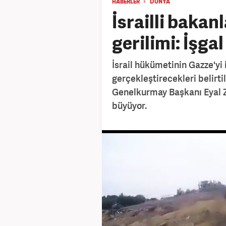
HABERLER
DÜNYA
İsrailli bakan
gerilimi: İşgal
İsrail hükümetinin Gazze'yi
gerçekleştirecekleri belirti
Genelkurmay Başkanı Eyal Z
büyüyor.