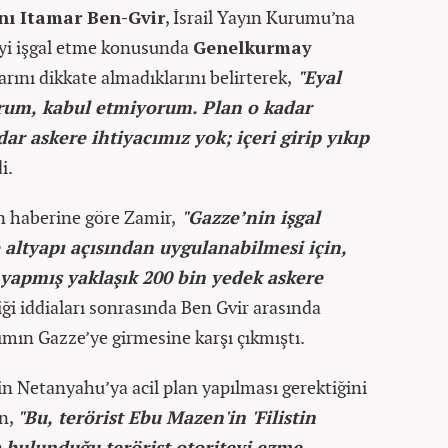
anı Itamar Ben-Gvir
, İsrail Yayın Kurumu’na
e’yi işgal etme konusunda
Genelkurmay
larını dikkate almadıklarını belirterek,
"Eyal
orum, kabul etmiyorum. Plan o kadar
r askere ihtiyacımız yok; içeri girip yıkıp
i.
ın haberine göre Zamir,
"Gazze’nin işgal
altyapı açısından uygulanabilmesi için,
yapmış yaklaşık 200 bin yedek askere
iği iddiaları sonrasında Ben Gvir arasında
ımın Gazze’ye girmesine karşı çıkmıştı.
in Netanyahu’ya acil plan yapılması gerektiğini
an,
"Bu, terörist Ebu Mazen'in 'Filistin
a bulunduğu terörist otoriteyi ezme