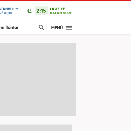
STANBUL
ÖĞLE'YE
2:15
7°
AÇIK
KALAN SÜRE
mi İlanlar
MENÜ