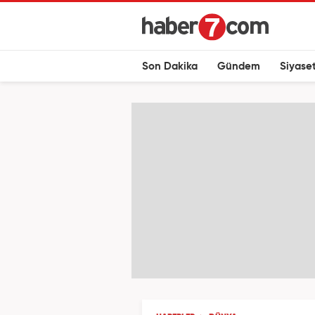
Son Dakika
Gündem
Siyase