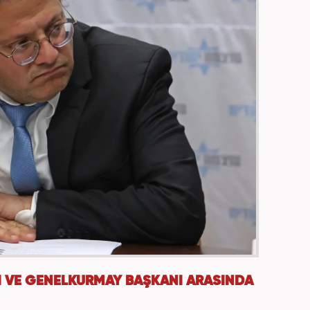
I VE GENELKURMAY BAŞKANI ARASINDA