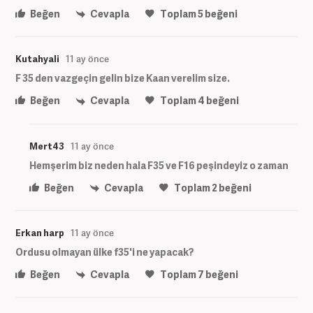
Beğen
Cevapla
Toplam
5
beğeni
Kutahyali
11 ay önce
F 35 den vazgeçin gelin bize Kaan verelim size.
Beğen
Cevapla
Toplam
4
beğeni
Mert43
11 ay önce
Hemşerim biz neden hala F35 ve F16 peşindeyiz o zaman
Beğen
Cevapla
Toplam
2
beğeni
Erkan harp
11 ay önce
Ordusu olmayan ülke f35'i ne yapacak?
Beğen
Cevapla
Toplam
7
beğeni