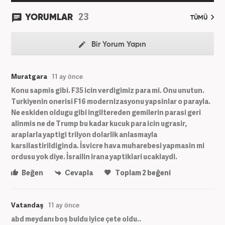
23
YORUMLAR
TÜMÜ
Bir Yorum Yapın
Muratgara
11 ay önce
Konu sapmis gibi. F35 icin verdigimiz para mi. Onu unutun.
Turkiyenin onerisi F16 modernizasyonu yapsinlar o parayla.
Ne eskiden oldugu gibi ingiltereden gemilerin parasi geri
alinmis ne de Trump bu kadar kucuk para icin ugrasir,
araplarla yaptigi trilyon dolarlik anlasmayla
karsilastirildiginda. İsvicre hava muharebesi yapmasin mi
ordusu yok diye. İsrailin irana yaptiklari ucaklaydi.
Beğen
Cevapla
Toplam
2
beğeni
Vatandaş
11 ay önce
abd meydanı boş buldu iyice çete oldu..