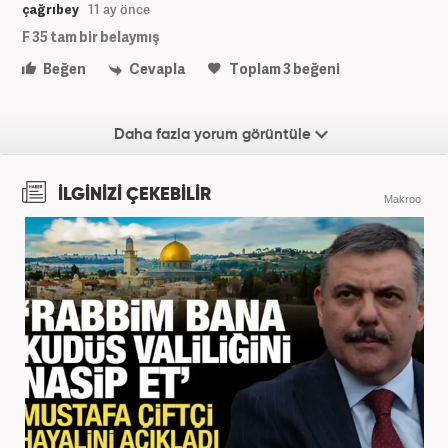
çağrıbey
11 ay önce
F 35 tam bir belaymış
Beğen
Cevapla
Toplam
3
beğeni
Daha fazla yorum görüntüle
İLGİNİZİ ÇEKEBİLİR
Makroo