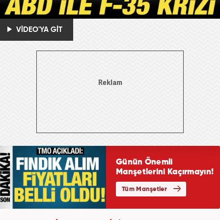
VİDEO'YA GİT