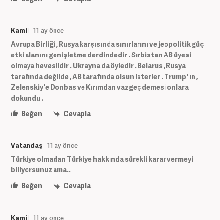
Kamil
11 ay önce
Avrupa Birliği , Rusya karşısında sınırlarını ve jeopolitik güç
etki alanını genişletme derdindedir . Sırbistan AB üyesi
olmaya heveslidir . Ukrayna da öyledir . Belarus , Rusya
tarafında değilde , AB tarafında olsun isterler . Trump' ın ,
Zelenskiy'e Donbas ve Kırımdan vazgeç demesi onlara
dokundu .
Beğen
Cevapla
Vatandaş
11 ay önce
Türkiye olmadan Türkiye hakkında sürekli karar vermeyi
biliyorsunuz ama..
Beğen
Cevapla
Kamil
11 ay önce