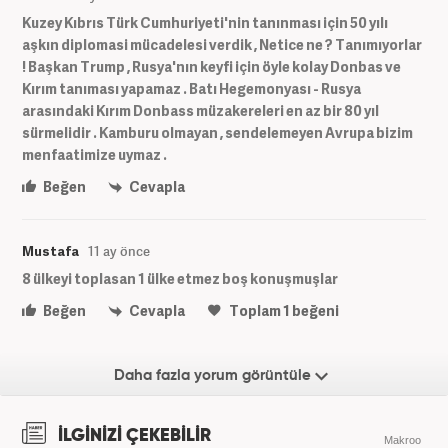
Kuzey Kıbrıs Türk Cumhuriyeti'nin tanınması için 50 yılı
aşkın diplomasi mücadelesi verdik , Netice ne ? Tanımıyorlar
! Başkan Trump , Rusya'nın keyfi için öyle kolay Donbas ve
Kırım tanıması yapamaz . Batı Hegemonyası - Rusya
arasındaki Kırım Donbass müzakereleri en az bir 80 yıl
sürmelidir . Kamburu olmayan , sendelemeyen Avrupa bizim
menfaatimize uymaz .
Beğen
Cevapla
Mustafa
11 ay önce
8 ülkeyi toplasan 1 ülke etmez boş konuşmuşlar
Beğen
Cevapla
Toplam
1
beğeni
Daha fazla yorum görüntüle
İLGİNİZİ ÇEKEBİLİR
Makroo