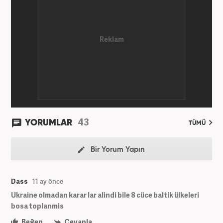
43
YORUMLAR
TÜMÜ
Bir Yorum Yapın
Dass
11 ay önce
Ukraine olmadan karar lar alindi bile 8 cüce baltik ülkeleri
bosa toplanmis
Beğen
Cevapla