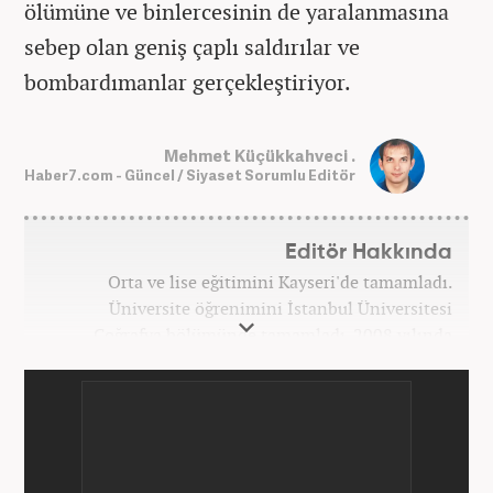
ölümüne ve binlercesinin de yaralanmasına
sebep olan geniş çaplı saldırılar ve
bombardımanlar gerçekleştiriyor.
Mehmet Küçükkahveci .
Haber7.com - Güncel / Siyaset Sorumlu Editör
Editör Hakkında
Orta ve lise eğitimini Kayseri'de tamamladı.
Üniversite öğrenimini İstanbul Üniversitesi
Coğrafya bölümünde tamamladı. 2008 yılında
Haber7.com'da gazetecilik mesleğine ilk adımını
attı. 15 yıllık profesyonel editörlük kariyerinde tüm
kategorilerde görev yaptı. Meslek hayatına
Haber7.com'da 'Güncel/Siyaset Sorumlu Editörü'
olarak devam etmektedir.