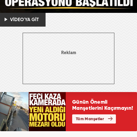
VİDEO'YA GİT