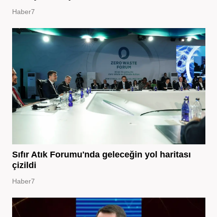
Haber7
Sıfır Atık Forumu'nda geleceğin yol haritası
çizildi
Haber7