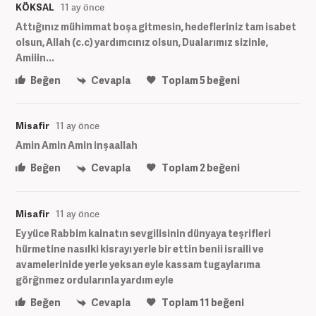
KÖKSAL
11 ay önce
Attığınız mühimmat boşa gitmesin, hedefleriniz tam isabet
olsun, Allah (c.c) yardımcınız olsun, Dualarımız sizinle,
Amiiin...
Beğen
Cevapla
Toplam
5
beğeni
Misafir
11 ay önce
Amin Amin Amin inşaallah
Beğen
Cevapla
Toplam
2
beğeni
Misafir
11 ay önce
Ey yüce Rabbim kainatın sevgilisinin dünyaya teşrifleri
hürmetine nasılki kisrayı yerle bir ettin benii israili ve
avamelerinide yerle yeksan eyle kassam tugaylarıma
görğnmez ordularınla yardım eyle
Beğen
Cevapla
Toplam
11
beğeni