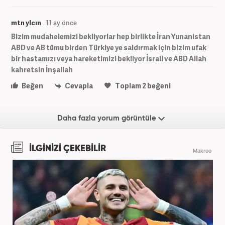
mtn ylcın
11 ay önce
Bizim mudahelemizi bekliyorlar hep birlikte İran Yunanistan
ABD ve AB tümu birden Türkiye ye saldırmak için bizim ufak
bir hastamızı veya hareketimizi bekliyor İsrail ve ABD Allah
kahretsin İnşallah
Beğen
Cevapla
Toplam
2
beğeni
Daha fazla yorum görüntüle
İLGİNİZİ ÇEKEBİLİR
Makroo