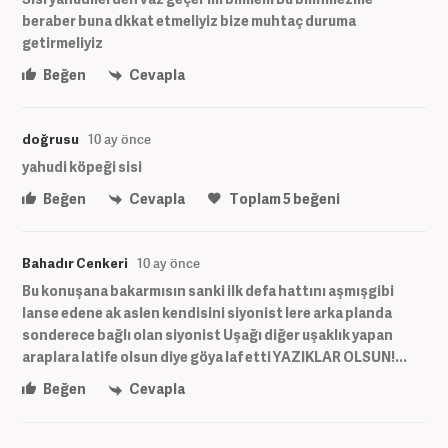
beraber buna dkkat etmeliyiz bize muhtaç duruma
getirmeliyiz
Beğen
Cevapla
doğrusu
10 ay önce
yahudi köpeği sisi
Beğen
Cevapla
Toplam
5
beğeni
Bahadır Cenkeri
10 ay önce
Bu konuşana bakarmısın sanki ilk defa hattını aşmışgibi
lanse edene ak aslen kendisini siyonist lere arka planda
sonderece bağlı olan siyonist Uşağı diğer uşaklık yapan
araplara latife olsun diye göya laf etti YAZIKLAR OLSUN!...
Beğen
Cevapla