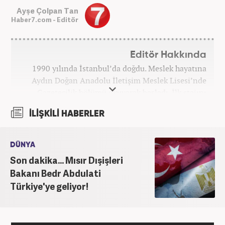
Ayşe Çolpan Tan
Haber7.com - Editör
Editör Hakkında
1990 yılında İstanbul’da doğdu. Meslek hayatına
Aydın Doğan Anadolu İletişim Meslek Lisesi’nde
Gazetecilik bölümü okuyarak başladı. İlk stajını
Hürriyet Gazetesi’nde yaptı. Üniversiteyi ise
İLİŞKİLİ HABERLER
İstanbul Üniversitesi Radyo Televizyon Yayımcılığı
bölümünde tamamladı. 2009 yılında Milliyet
Gazetesi’nde internet haberciliğine başladı. 15
DÜNYA
senelik kariyerinde çok sayıda gazete, haber portalı
Son dakika... Mısır Dışişleri
ve televizyon bulunmaktadır. Meslek hayatına
Bakanı Bedr Abdulati
Haber7.com’da “Gündem Editörü” olarak devam
Türkiye'ye geliyor!
etmektedir. Evli ve 2 çocuk annesidir.