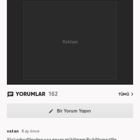
162
YORUMLAR
TÜMÜ
Bir Yorum Yapın
vatan
8 ay önce
Sisi yahudilerden vaz geçer mi bilmem Bu bilinmezlile