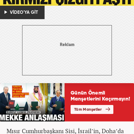
VİDEO'YA GİT
Mısır Cumhurbaşkanı Sisi, İsrail’in, Doha’da