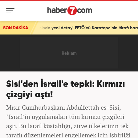
rişiminde yeni detay! FETÖ'cü Karatepe'nin itirafı harekete geçirdi
SON DAKİKA
Sisi'den İsrail'e tepki: Kırmızı
çizgiyi aştı!
Mısır Cumhurbaşkanı Abdulfettah es-Sisi,
"İsrail’in uygulamaları tüm kırmızı çizgileri
aştı. Bu İsrail küstahlığı, zirve ülkelerinin tek
taraflı düzenlemeleri engellemek için işbirliği