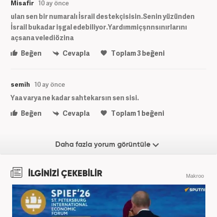
Misafir
10 ay önce
ulan sen bir numaralı İsrail destekçisisin.Senin yüzünden
İsrail bukadar işgal edebiliyor.Yardımmiçşnnsınırlarını
açsana velediözina
Beğen
Cevapla
Toplam
3
beğeni
semih
10 ay önce
Yaa varya ne kadar sahtekarsın sen sisi.
Beğen
Cevapla
Toplam
1
beğeni
Daha fazla yorum görüntüle
İLGİNİZİ ÇEKEBİLİR
Makroo