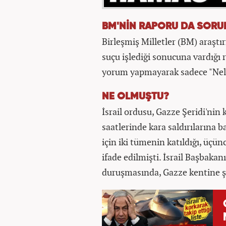
BM'NİN RAPORU DA SORU
Birleşmiş Milletler (BM) araşt
suçu işlediği sonucuna vardığı 
yorum yapmayarak sadece "Neler
NE OLMUŞTU?
İsrail ordusu, Gazze Şeridi'nin 
saatlerinde kara saldırılarına ba
için iki tümenin katıldığı, üçü
ifade edilmişti. İsrail Başbak
duruşmasında, Gazze kentine şid