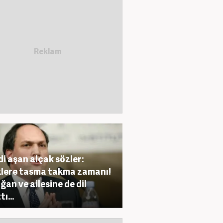
i aşan alçak sözler:
lere tasma takma zamanı!
ğan ve ailesine de dil
ı...