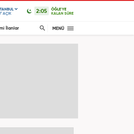
STANBUL
ÖĞLE'YE
2:05
°
AÇIK
KALAN SÜRE
mi İlanlar
MENÜ