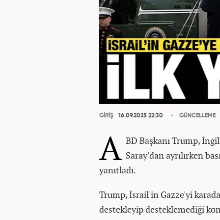
GİRİŞ
16.09.2025 22:30
GÜNCELLEME
A
BD Başkanı Trump, İngilt
Saray'dan ayrılırken ba
yanıtladı.
Trump, İsrail'in Gazze'yi kara
destekleyip desteklemediği kon