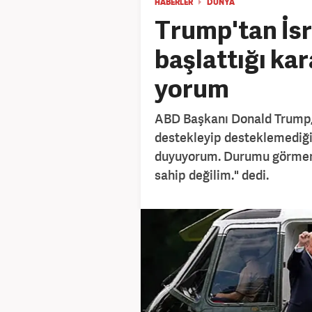
HABERLER
DÜNYA
Trump'tan İsr
başlattığı kar
yorum
ABD Başkanı Donald Trump, İ
destekleyip desteklemediği
duyuyorum. Durumu görmem l
sahip değilim." dedi.