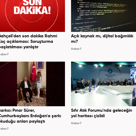
Bahçeli'den son dakika Rahmi
Açık kaynak mı, dijital bağımlılık
Koç açıklaması: Soruşturma
mı?
başlatılması yanlıştır
Haber7
aber7
Şarkıcı Pınar Sürer,
Sıfır Atık Forumu'nda geleceğin
Cumhurbaşkanı Erdoğan'a şarkı
yol haritası çizildi
okuduğu anları paylaştı
Haber7
aber7