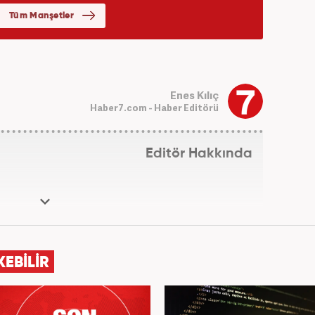
Enes Kılıç
Haber7.com - Haber Editörü
Editör Hakkında
KEBİLİR