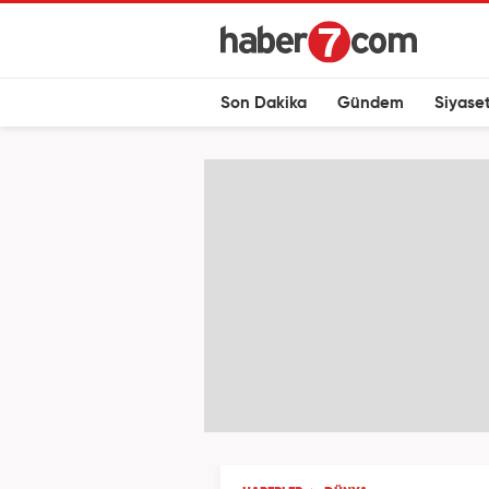
Son Dakika
Gündem
Siyase