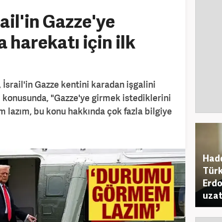
ail'in Gazze'ye
a harekatı için ilk
srail'in Gazze kentini karadan işgalini
 konusunda, "Gazze'ye girmek istediklerini
azım, bu konu hakkında çok fazla bilgiye
Hadd
Türk
Erdo
uzatt