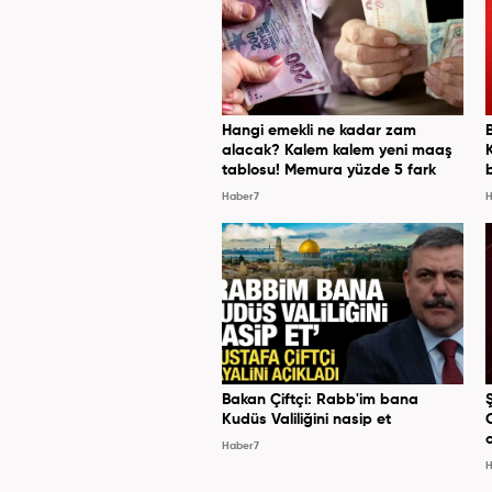
Hangi emekli ne kadar zam
alacak? Kalem kalem yeni maaş
tablosu! Memura yüzde 5 fark
Haber7
H
Bakan Çiftçi: Rabb'im bana
Kudüs Valiliğini nasip et
Haber7
H