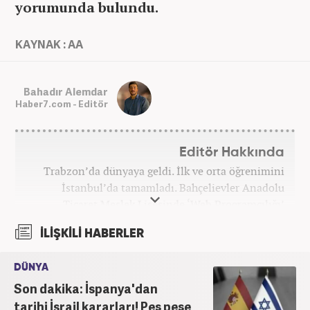
yorumunda bulundu.
KAYNAK : AA
Bahadır Alemdar
Haber7.com - Editör
Editör Hakkında
Trabzon’da dünyaya geldi. İlk ve orta öğrenimini
İstanbul’da tamamladı. Bahçelievler Anadolu
Ticaret Meslek Lisesinde ‘Web Programcılığı’
bölümünden mezun oldu. Yüksek öğrenimini,
İLİŞKİLİ HABERLER
Atatürk Üniversitesinde ‘Yeni Medya ve Gazetecilik’
mezunu olarak tamamladı. Gazeteciliğe ilk adımını
DÜNYA
2011 yılında attı. 13 yıllık profesyonel meslek
Son dakika: İspanya'dan
hayatında SEO içerik ve muhabirlik de dahil olmak
üzere ağırlıklı olarak gündem, dünya, ekonomi, spor
tarihi İsrail kararları! Peş peşe