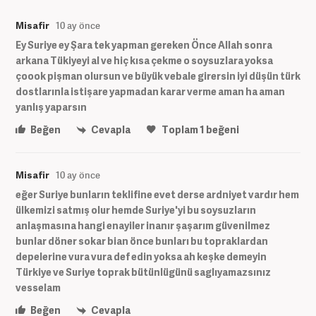
Misafir
10 ay önce
Ey Suriye ey Şara tek yapman gereken Önce Allah sonra
arkana Tükiyeyi al ve hiç kısa çekme o soysuzlara yoksa
çoook pişman olursun ve büyük vebale girersin iyi düşün türk
dostlarınla istişare yapmadan karar verme aman ha aman
yanlış yaparsın
Beğen
Cevapla
Toplam
1
beğeni
Misafir
10 ay önce
eğer Suriye bunların teklifine evet derse ardniyet vardır hem
ülkemizi satmış olur hemde Suriye'yi bu soysuzların
anlaşmasına hangi enayiler inanır şaşarım güvenilmez
bunlar döner sokar bian önce bunları bu topraklardan
depelerine vura vura def edin yoksa ah keşke demeyin
Türkiye ve Suriye toprak bütünlügünü saglıyamazsınız
vesselam
Beğen
Cevapla