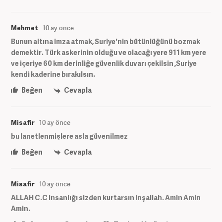
Mehmet
10 ay önce
Bunun altına imza atmak, Suriye'nin bütünlüğünü bozmak
demektir. Türk askerinin olduğu ve olacağı yere 911 km yere
ve içeriye 60 km derinliğe güvenlik duvarı çekilsin ,Suriye
kendi kaderine bırakılsın.
Beğen
Cevapla
Misafir
10 ay önce
bu lanetlenmişlere asla güvenilmez
Beğen
Cevapla
Misafir
10 ay önce
ALLAH C.C insanlığı sizden kurtarsın inşallah. Amin Amin
Amin.