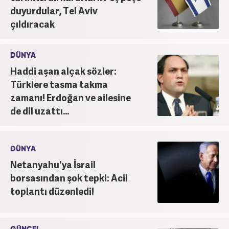
ve teknoloji kategorilerinde birçok haber ve
duyurdular, Tel Aviv
röportaja imza atarak galeri ve video hazırladı.
çıldıracak
Bahadır Alemdar, meslek hayatına Haber7.com'da
aktif olarak devam etmektedir.
DÜNYA
Haddi aşan alçak sözler:
Türklere tasma takma
zamanı! Erdoğan ve ailesine
de dil uzattı...
DÜNYA
Netanyahu'ya İsrail
borsasından şok tepki: Acil
toplantı düzenledi!