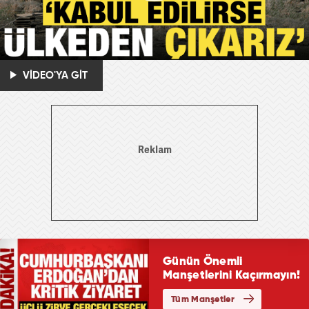
VİDEO'YA GİT