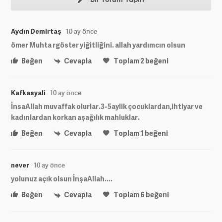
Aydın Demirtaş
10 ay önce
ömer Muhta rgöster yiğitliğini. allah yardımcın olsun
Beğen
Cevapla
Toplam
2
beğeni
Kafkasyali
10 ay önce
İnsaAllah muvaffak olurlar.3-5aylik çocuklardan,ihtiyar ve
kadınlardan korkan aşağılık mahluklar.
Beğen
Cevapla
Toplam
1
beğeni
never
10 ay önce
yolunuz açık olsun İnşaAllah....
Beğen
Cevapla
Toplam
6
beğeni