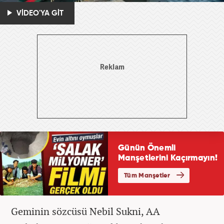
VİDEO'YA GİT
Geminin sözcüsü Nebil Sukni, AA