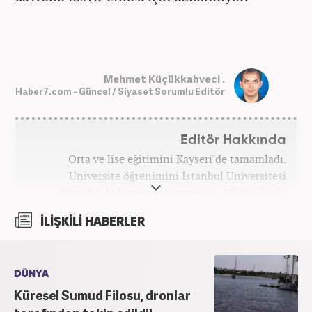
Mehmet Küçükkahveci .
Haber7.com - Güncel / Siyaset Sorumlu Editör
Editör Hakkında
Orta ve lise eğitimini Kayseri'de tamamladı.
Üniversite öğrenimini İstanbul Üniversitesi
Coğrafya bölümünde tamamladı. 2008 yılında
Haber7.com'da gazetecilik mesleğine ilk adımını
İLİŞKİLİ HABERLER
attı. 15 yıllık profesyonel editörlük kariyerinde tüm
kategorilerde görev yaptı. Meslek hayatına
Haber7.com'da 'Güncel/Siyaset Sorumlu Editörü'
olarak devam etmektedir.
DÜNYA
Küresel Sumud Filosu, dronlar