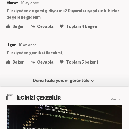
Murat
10 ay önce
Türkiyeden de gemi gidiyor mu? Duyuruları yapılsın ki bizler
de şerefle gidelim
Beğen
Cevapla
Toplam
4
beğeni
Ugur
10 ay önce
Turkiyeden gemi katilacakmi,
Beğen
Cevapla
Toplam
5
beğeni
Daha fazla yorum görüntüle
İLGİNİZİ ÇEKEBİLİR
Makroo