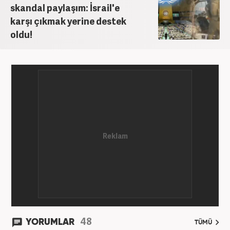
ve televizyon bulunmaktadır. Meslek hayatına
skandal paylaşım: İsrail'e
Haber7.com’da “Gündem Editörü” olarak devam
karşı çıkmak yerine destek
etmektedir. Evli ve 2 çocuk annesidir.
oldu!
48
YORUMLAR
TÜMÜ