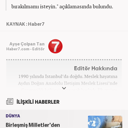
bırakılmamı isteyin." açıklamasında bulundu.
KAYNAK : Haber7
Ayşe Çolpan Tan
Haber7.com - Editör
Editör Hakkında
1990 yılında İstanbul’da doğdu. Meslek hayatına
Aydın Doğan Anadolu İletişim Meslek Lisesi’nde
Gazetecilik bölümü okuyarak başladı. İlk stajını
Hürriyet Gazetesi’nde yaptı. Üniversiteyi ise
İLİŞKİLİ HABERLER
İstanbul Üniversitesi Radyo Televizyon Yayımcılığı
bölümünde tamamladı. 2009 yılında Milliyet
DÜNYA
Gazetesi’nde internet haberciliğine başladı. 15
Birleşmiş Milletler'den
senelik kariyerinde çok sayıda gazete, haber portalı