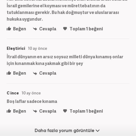
İsrail gemilerine el koyması ve mürettebatının da
tutuklanması gerekir. Bu hak doğmuştur ve uluslararası
hukuka uygundur.
Beğen
Cevapla
Toplam
1
beğeni
Eleştirici
10 ay önce
İtrail dünyanın en arsız soysuz milleti dünya kınamış onlar
için kınanmak kına yakmak gibi bir şey
Beğen
Cevapla
C ince
10 ay önce
Boş laflar sadece kınama
Beğen
Cevapla
Toplam
1
beğeni
Daha fazla yorum görüntüle