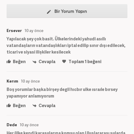
Bir Yorum Yapın
Ersever
10 ay önce
Yapılacak şey çok basit. Ülkelerindeki yahudi asıllı
vatandaşların vatandaşlıkları iptal edilip sınır dışı edilecek,
ticari ve siyasi ilişkiler kesilecek
Beğen
Cevapla
Toplam
1
beğeni
Kerım
10 ay önce
Boş yorumlar başka birşey degil hıcbır ulke ısraıle bırsey
yapamıyor anlamıyorum
Beğen
Cevapla
Dede
10 ay önce
Her ülke kendi karasularına komşu olan Uluslararası sularda