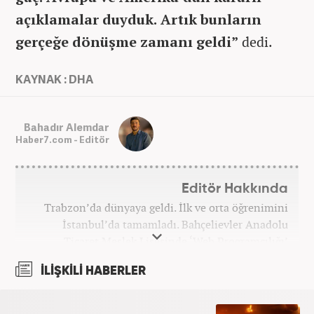
açıklamalar duyduk. Artık bunların
gerçeğe dönüşme zamanı geldi”
dedi.
KAYNAK : DHA
Bahadır Alemdar
Haber7.com - Editör
Editör Hakkında
Trabzon’da dünyaya geldi. İlk ve orta öğrenimini
İstanbul’da tamamladı. Bahçelievler Anadolu
Ticaret Meslek Lisesinde ‘Web Programcılığı’
bölümünden mezun oldu. Yüksek öğrenimini,
İLİŞKİLİ HABERLER
Atatürk Üniversitesinde ‘Yeni Medya ve Gazetecilik’
mezunu olarak tamamladı. Gazeteciliğe ilk adımını
2011 yılında attı. 13 yıllık profesyonel meslek