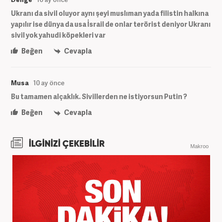
Ukranı da sivil oluyor aynı şeyi muslıman yada filistin halkına
yapılır ise dünya da usa İsrail de onlar terörist deniyor Ukranı
sivil yok yahudi köpekleri var
Beğen
Cevapla
Musa
10 ay önce
Bu tamamen alçaklık. Sivillerden ne istiyorsun Putin ?
Beğen
Cevapla
İLGİNİZİ ÇEKEBİLİR
Makroo