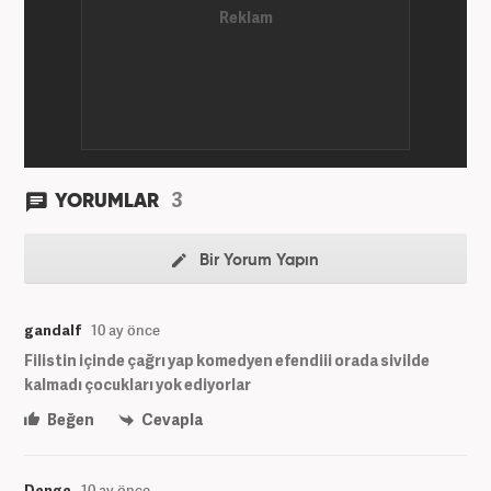
3
YORUMLAR
Bir Yorum Yapın
gandalf
10 ay önce
Filistin içinde çağrı yap komedyen efendiii orada sivilde
kalmadı çocukları yok ediyorlar
Beğen
Cevapla
Denge
10 ay önce