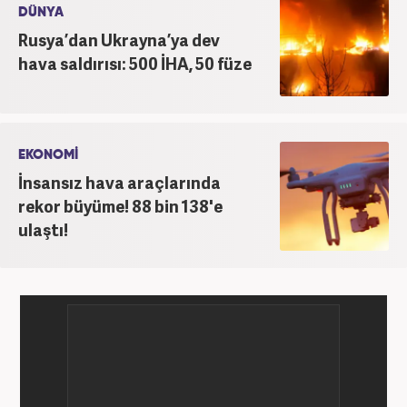
hayatında SEO içerik ve muhabirlik de dahil olmak
DÜNYA
üzere ağırlıklı olarak gündem, dünya, ekonomi, spor
Rusya’dan Ukrayna’ya dev
ve teknoloji kategorilerinde birçok haber ve
hava saldırısı: 500 İHA, 50 füze
röportaja imza atarak galeri ve video hazırladı.
Bahadır Alemdar, meslek hayatına Haber7.com'da
aktif olarak devam etmektedir.
EKONOMİ
İnsansız hava araçlarında
rekor büyüme! 88 bin 138'e
ulaştı!