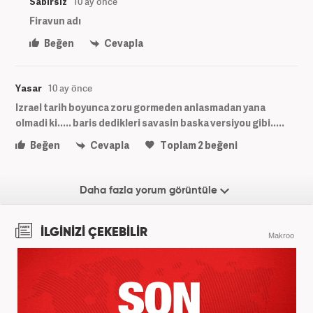
Sabırsız
10 ay önce
Firavun adı
Beğen
Cevapla
Yasar
10 ay önce
Izrael tarih boyunca zoru gormeden anlasmadan yana
olmadi ki..... baris dedikleri savasin baska versiyou gibi.....
Beğen
Cevapla
Toplam
2
beğeni
Daha fazla yorum görüntüle
İLGİNİZİ ÇEKEBİLİR
Makroo