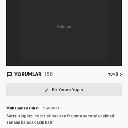
156
YORUMLAR
TÜMÜ
Bir Yorum Yapın
Muhammed ruhavi
9 ay önce
Sarışın kıpkızıl terörist bak sen fravuna nemruda kalmadı
sanamı kalacak azılı kafir