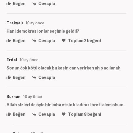
Beğen
Cevapla
Trakyalı
10 ay önce
Hani demokrasi onlar seçimle geldi!?
Beğen
Cevapla
Toplam
2
beğeni
Erdal
10 ay önce
Sonun ćok kötü olacak bu kesin can verirken ah o acılar ah
Beğen
Cevapla
Burhan
10 ay önce
Allah sizleri de öyle bir imha etsin ki adınız ibreti alem olsun.
Beğen
Cevapla
Toplam
8
beğeni