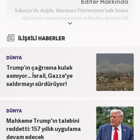
Editör Hakkında
Sakarya’da doğdu. Marmara Üniversitesi’nde lisans
eğitimini tamamlamasının ardından gazetecilik
kariyerine başladı. 2016 yılından beri çeşitli medya
kuruluşlarında çalıştı. 2025 Haziran ayından
İLİŞKİLİ HABERLER
itibaren Haber7’de ‘gündem editörü’ olarak
kariyerini sürdürmekte.
DÜNYA
Trump’ın çağrısına kulak
asmıyor... İsrail, Gazze'ye
saldırmayı sürdürüyor!
DÜNYA
Mahkeme Trump'ın talebini
reddetti: 157 yıllık uygulama
devam edecek