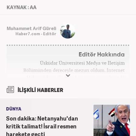
KAYNAK : AA
Muhammet Arif Güreli
Haber7.com - Editör
Editör Hakkında
Üsküdar Üniversitesi Medya ve İletişim
Bölümünden dereceyle mezun oldum. İnternet
Haberciliğine ilk olarak üniversite sıralarında
kurduğum internet haber sitesiyle başladım.
İLİŞKİLİ HABERLER
Kurduğum sitede 1 yıl kadar sağlık, spor ve kültür
kategorilerinde röportaj, özel haber ve analiz
yazıları yazdım. 2022 yılından bu yana Haber7
DÜNYA
bünyesinde başlıca gündem, siyaset, dünya,
Son dakika: Netanyahu'dan
ekonomi kategorileri olmak üzere çok sayıda haber,
kritik talimat! İsrail resmen
grafik ve video hazırladım. Kariyerime Haber7'de
harekete geçti
gündem editörü olarak devam etmekteyim.