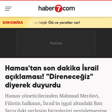
ları biçti: Ölü ve yaralılar var!
SON DAKİKA
Hamas'tan son dakika İsrail
açıklaması! "Direneceğiz"
diyerek duyurdu
Hamas yöneticilerinden Mahmud Merdavi,
Filistin halkının, İsrail'in işgal altındaki Batı
Şeria'daki yerleşim birimlerini genişletmesine