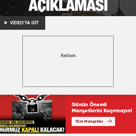
VİDEO'YA GİT