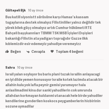
Gültepeli Bjk
10 ay önce
Buu katill siyonistt sürüsüne karşı Hamas'a kassam
tugaylarına destek olmalıyız Filistinliiler yalnız değildir tek
yürek bilek güçç olmalıyız artık Cumhur hükümeti RTE
Bahçeli başşkannlarr TBMM TSK MSB İçişleri Dışişleri
bakanlığı Filistin ata yadigarı toprağıdır Gazze ilkk
kıblemizdir esir edemeyiz yahudiye veremeyizz
Beğen
Cevapla
Toplam
4
beğeni
Sahra
10 ay önce
Israil yalan soyluyor bu baris plani tuzak israilin anlayacagi
en iyi dilde yemen konusuyor israile kotek lazimda atacak bir
allahin kulu yok lafla peynir gemisi yurumuyor hala
anlasilmadimi kina dur sanki yahudilerin cok umrunda
allahdan korkmayan kuldanmi utanacak hele birde yahudiler
kendilerine gonderilen koskocs peygamberlerin hicbirinin
sozune uymadilar