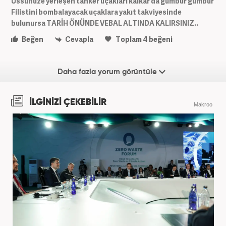
Üssünüze yerleşen tanker uçakları kalkar da gümbür gümbür
Filistini bombalayacak uçaklara yakıt takviyesinde
bulunursa TARİH ÖNÜNDE VEBAL ALTINDA KALIRSINIZ..
Beğen
Cevapla
Toplam
4
beğeni
Daha fazla yorum görüntüle
İLGİNİZİ ÇEKEBİLİR
Makroo