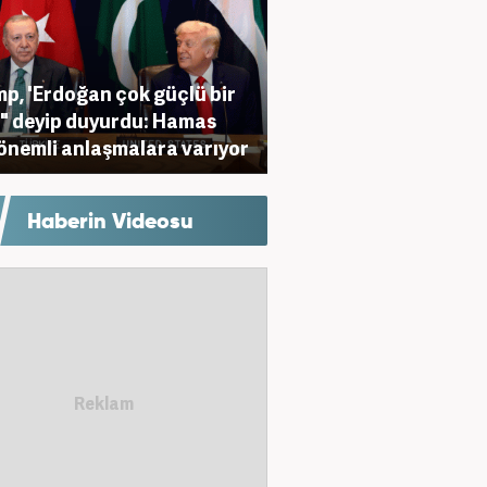
p, 'Erdoğan çok güçlü bir
r" deyip duyurdu: Hamas
önemli anlaşmalara varıyor
Haberin Videosu