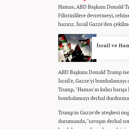
Hamas, ABD Başkanı Donald Tr
Filistinlilere devretmeyi, rehi
hazırız. İsrail Gazze'den çekilme
İsrail ve Ha
ABD Başkanı Donald Trump ise 
İsrail'e, Gazze'yi bombalamayı 
Trump, "Hamas'ın kalıcı barışa 
bombalamayı derhal durdurmal
Trump'ın Gazze'de ateşkesi öng
durumunda, "savaşın derhal sona 