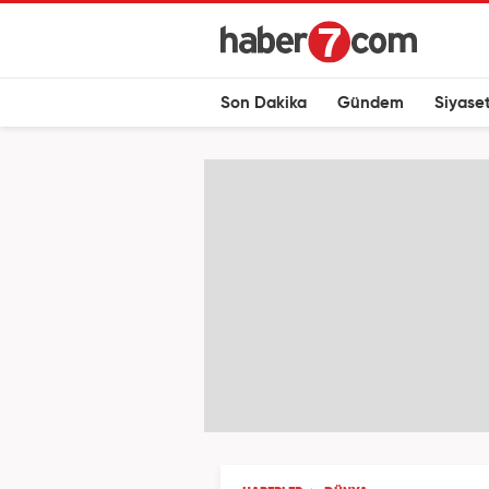
Son Dakika
Gündem
Siyase