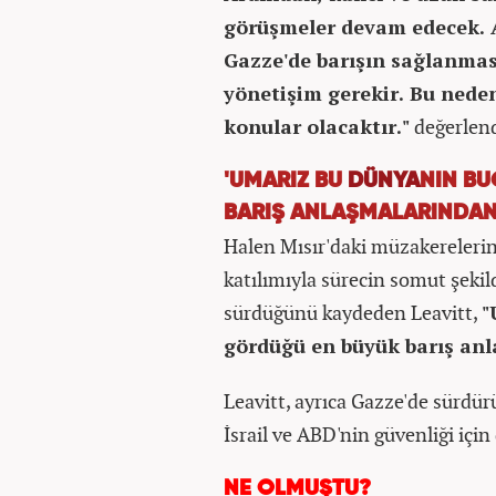
görüşmeler devam edecek. A
Gazze'de barışın sağlanması
yönetişim gerekir. Bu neden
konular olacaktır."
değerlend
'UMARIZ BU
DÜNYA
NIN B
BARIŞ ANLAŞMALARINDAN 
Halen Mısır'daki müzakerelerin 
katılımıyla sürecin somut şekil
sürdüğünü kaydeden Leavitt,
"
gördüğü en büyük barış anla
Leavitt, ayrıca Gazze'de sürdür
İsrail ve ABD'nin güvenliği için d
NE OLMUŞTU?