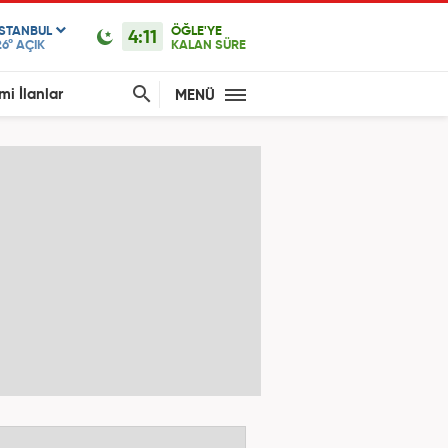
ISTANBUL
ÖĞLE'YE
4:11
26°
AÇIK
KALAN SÜRE
mi İlanlar
MENÜ