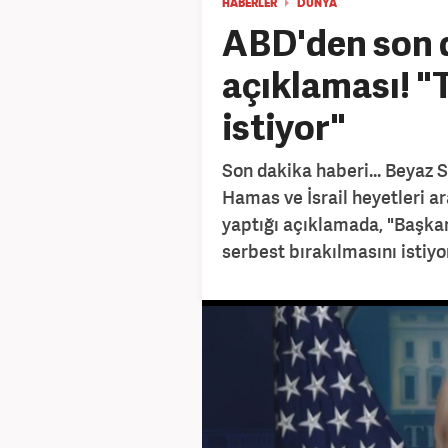
HABERLER
DÜNYA
ABD'den son d
açıklaması! "
istiyor"
Son dakika haberi... Beyaz S
Hamas ve İsrail heyetleri a
yaptığı açıklamada, "Başka
serbest bırakılmasını istiyor