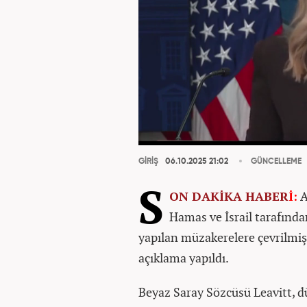
GİRİŞ
06.10.2025 21:02
GÜNCELLEME
S
ON DAKİKA
HABER
İ:
A
Hamas ve İsrail tarafında
yapılan müzakerelere çevrilmiş
açıklama yapıldı.
Beyaz Saray Sözcüsü Leavitt, d