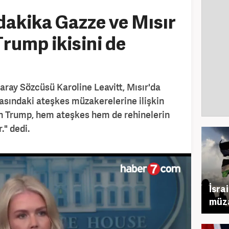
akika Gazze ve Mısır
Trump ikisini de
aray Sözcüsü Karoline Leavitt, Mısır'da
rasındaki ateşkes müzakerelerine ilişkin
n Trump, hem ateşkes hem de rehinelerin
." dedi.
İsra
müza