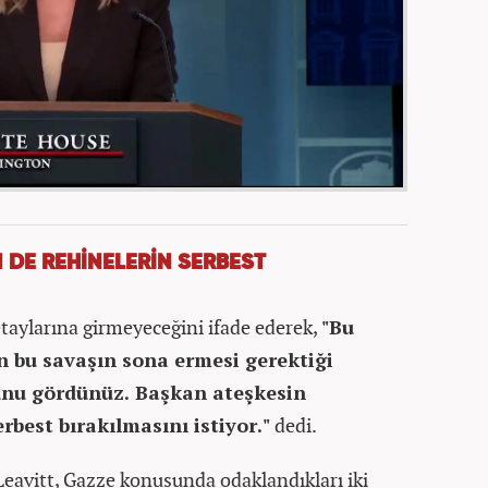
 DE REHİNELERİN SERBEST
etaylarına girmeyeceğini ifade ederek,
"Bu
n bu savaşın sona ermesi gerektiği
nu gördünüz. Başkan ateşkesin
rbest bırakılmasını istiyor."
dedi.
eavitt, Gazze konusunda odaklandıkları iki