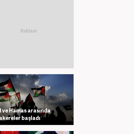
il ve Hamas arasında
kereler başladı