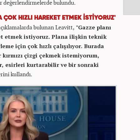
ir değerlendirmelerde bulundu.
 ÇOK HIZLI HAREKET ETMEK İSTİYORUZ'
açıklamalarda bulunan Leavitt,
"Gazze planı
 etmek istiyoruz. Plana ilişkin teknik
rleme için çok hızlı çalışılıyor. Burada
r kırmızı çizgi çekmek istemiyorum,
, esirleri kurtarabilir ve bir sonraki
erini kullandı.