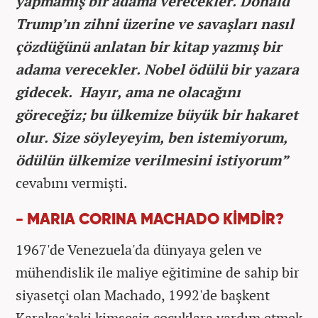
yapmamış bir adama verecekler. Donald
Trump’ın zihni üzerine ve savaşları nasıl
çözdüğünü anlatan bir kitap yazmış bir
adama verecekler. Nobel ödülü bir yazara
gidecek. Hayır, ama ne olacağını
göreceğiz; bu ülkemize büyük bir hakaret
olur. Size söyleyeyim, ben istemiyorum,
ödülün ülkemize verilmesini istiyorum”
cevabını vermişti.
- MARIA CORINA MACHADO KİMDİR?
1967'de Venezuela'da dünyaya gelen ve
mühendislik ile maliye eğitimine de sahip bir
siyasetçi olan Machado, 1992'de başkent
Karakas'taki kimsesiz çocuklara yardım etmek