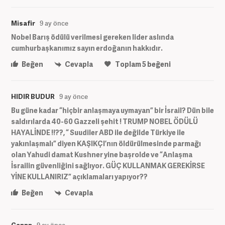
Misafir
9 ay önce
Nobel Barış ödülü verilmesi gereken lider aslında
cumhurbaşkanımız sayın erdoğanın hakkıdır.
Beğen
Cevapla
Toplam
5
beğeni
HIDIR BUDUR
9 ay önce
Bu güne kadar “hiçbir anlaşmaya uymayan” bir İsrail? Dün bile
saldırılarda 40-60 Gazzeli şehit ! TRUMP NOBEL ÖDÜLÜ
HAYALİNDE !!??, “ Suudiler ABD ile değilde Türkiye ile
yakınlaşmalı” diyen KAŞIKÇI’nın öldürülmesinde parmağı
olan Yahudi damat Kushner yine başrolde ve “Anlaşma
İsrailin güvenliğini sağlıyor. GÜÇ KULLANMAK GEREKİRSE
YİNE KULLANIRIZ” açıklamaları yapıyor??
Beğen
Cevapla