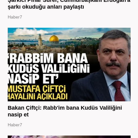
Şarkıcı Pınar Sürer, Cumhurbaşkanı Erdoğan'a
şarkı okuduğu anları paylaştı
Haber7
Bakan Çiftçi: Rabb'im bana Kudüs Valiliğini
nasip et
Haber7