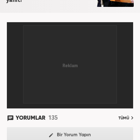
2024’ten bu yana Haber7.com’da “Dış Haberler
Editörü” olarak görev yapmaktadır.
135
YORUMLAR
TÜMÜ
Bir Yorum Yapın