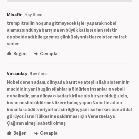
Misafir
9 ay önce
trump itrailin hoşuna gitmeyecek işler yaparak nobel
alamazsındünya barışına en büyük katkısı olan reistir
dnobelde adı bile geçmez çünkü siynnistler reisten nefret
seder
Beğen
Cevapla
Vatandaş
9 ay önce
Nobel denen adam, dünyada barut ve ateşli silah sisteminin
mucididir, yani bugün silahlarla öldürlen insanların vebali
nobelindir, ama dünya o kadar kirli ve pis bir yer olduğu için,
insan neslini öldürmek üzere buluş yapan Nobel in adına
insanlara ödül veriyorlar, işin ilginç yanı ise herkes bunu ödül
görüyor, İsrail’i ülkesine saldırması için Venezuela ya
Çağıran almış isabetli olmuş
Beğen
Cevapla