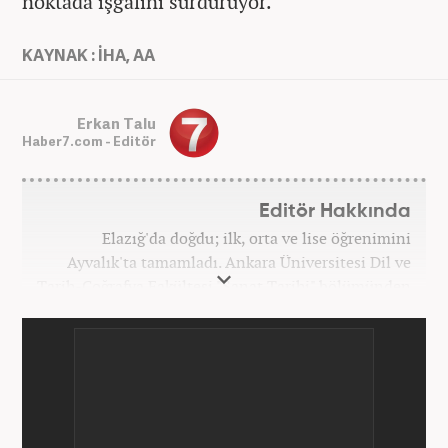
noktada işgalini sürdürüyor.
KAYNAK : İHA, AA
Erkan Talu
Haber7.com - Editör
Editör Hakkında
Elazığ'da doğdu; ilk, orta ve lise öğrenimini
Ayvalık'ta tamamladı. Ankara Üniversitesi Dil ve
Tarih-Coğrafya Fakültesi "Sanat Tarihi" bölümünden
mezun oldu. Üniversite yıllarında gazetecilik
üzerine eğitimler aldı. Haberciliğe "muhabir" olarak
Kanal 7'de başladı; daha sonra Haber 7'ye geçti.
Kariyerine, Haber7'de "editör" olarak devam ediyor.