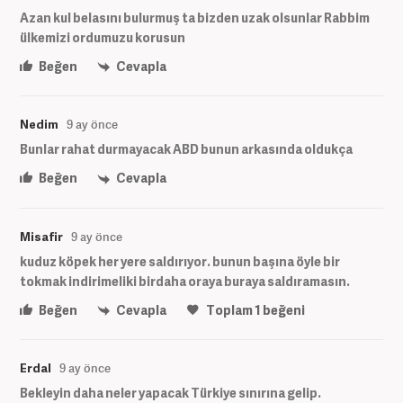
Azan kul belasını bulurmuş ta bizden uzak olsunlar Rabbim
ülkemizi ordumuzu korusun
Beğen
Cevapla
Nedim
9 ay önce
Bunlar rahat durmayacak ABD bunun arkasında oldukça
Beğen
Cevapla
Misafir
9 ay önce
kuduz köpek her yere saldırıyor. bunun başına öyle bir
tokmak indirimeliki birdaha oraya buraya saldıramasın.
Beğen
Cevapla
Toplam
1
beğeni
Erdal
9 ay önce
Bekleyin daha neler yapacak Türkiye sınırına gelip.