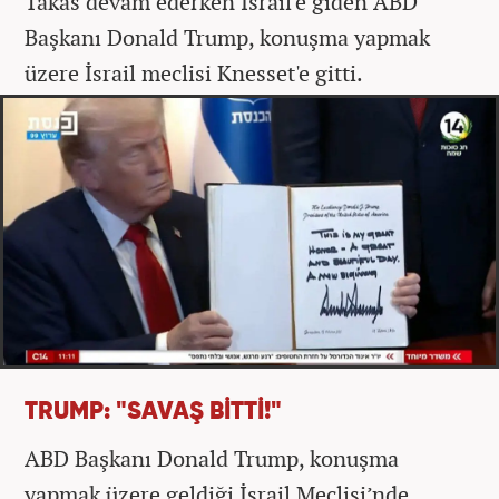
Takas devam ederken İsrail'e giden ABD
Başkanı Donald Trump, konuşma yapmak
üzere İsrail meclisi Knesset'e gitti.
TRUMP: "SAVAŞ BİTTİ!"
ABD Başkanı Donald Trump, konuşma
yapmak üzere geldiği İsrail Meclisi’nde