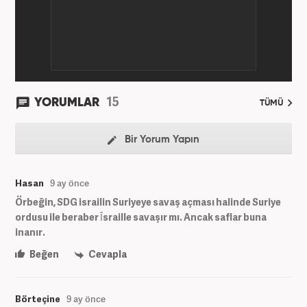
15
YORUMLAR
TÜMÜ
Bir Yorum Yapın
Hasan
9 ay önce
Örbeğin, SDG israilin Suriyeye savaş açması halinde Suriye
ordusu ile beraber Îsraille savaşır mı. Ancak saflar buna
inanır.
Beğen
Cevapla
Börteçine
9 ay önce