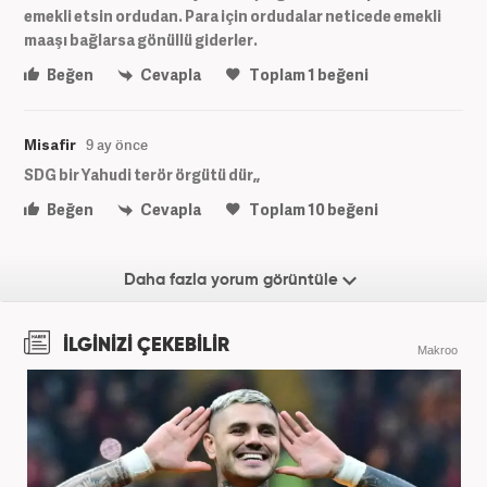
emekli etsin ordudan. Para için ordudalar neticede emekli
maaşı bağlarsa gönüllü giderler.
Beğen
Cevapla
Toplam
1
beğeni
Misafir
9 ay önce
SDG bir Yahudi terör örgütü dür,,
Beğen
Cevapla
Toplam
10
beğeni
Daha fazla yorum görüntüle
İLGİNİZİ ÇEKEBİLİR
Makroo