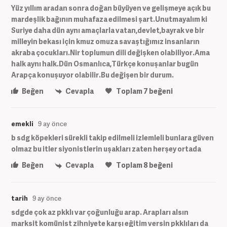
Yüz yıllım aradan sonra doğan büyüyen ve gelişmeye açık bu
mardeşlik bağının muhafaza edilmesi şart.Unutmayalım ki
Suriye daha dün aynı amaçlarla vatan,devlet,bayrak ve bir
milleyin bekası için kmuz omuza savaştığımız insanların
akraba çocukları.Nir toplumun dili değişken olabiliyor.Ama
halk aynı halk.Dün Osmanlıca,Türkçe konuşanlar bugün
Arapça konuşuyor olabilir.Bu değişen bir durum.
Beğen
Cevapla
Toplam
7
beğeni
emekli
9 ay önce
b sdg köpekleri sürekli takip edilmeli izlemleli bunlara güven
olmaz bu itler siyonistlerin uşakları zaten herşey ortada
Beğen
Cevapla
Toplam
8
beğeni
tarih
9 ay önce
sdgde çok az pkklı var çoğunluğu arap. Arapları alsın
marksit komünist zihniyete karşı eğitim versin pkklıları da