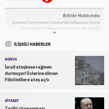
Editör Hakkında
İstanbul Üniversitesi Gazetecilik bölümünü bitirdi
ve İstanbul 29 Mayıs Üniversitesi'nde Felsefe
yüksek lisansını tamamladı. Ekim 2023'ten beri
Haber7 bünyesinde internet editörü olarak
İLİŞKİLİ HABERLER
çalışmaktadır.
DÜNYA
İsrail ateşkese rağmen
durmuyor! Evlerine dönen
Filistinlilere ateş açtı
SİYASET
Tarihi zirve sonrası