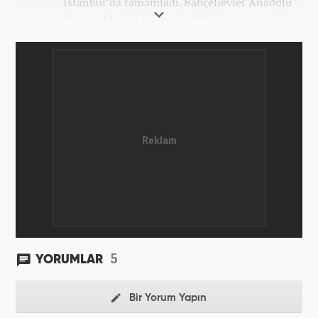
İstanbul’da tamamladı. Bahçelievler Anadolu
Ticaret Meslek Lisesinde ‘Web Programcılığı’
bölümünden mezun oldu. Yüksek öğrenimini,
Atatürk Üniversitesinde ‘Yeni Medya ve Gazetecilik’
mezunu olarak tamamladı. Gazeteciliğe ilk adımını
2011 yılında attı. 13 yıllık profesyonel meslek
hayatında SEO içerik ve muhabirlik de dahil olmak
üzere ağırlıklı olarak gündem, dünya, ekonomi, spor
ve teknoloji kategorilerinde birçok haber ve
röportaja imza atarak galeri ve video hazırladı.
Bahadır Alemdar, meslek hayatına Haber7.com'da
aktif olarak devam etmektedir.
5
YORUMLAR
Bir Yorum Yapın