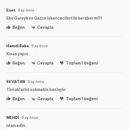
Eset
9 ay önce
Ebu Gureyb ve Gazze işkencecileri ile beraber mi?!
Beğen
Cevapla
Hamdi Baba
9 ay önce
Kısas yapın
Beğen
Cevapla
Toplam
1
beğeni
66 VATAN
9 ay önce
Tirnaklarini sokmekle baslayin
Beğen
Cevapla
Toplam
1
beğeni
MEHDİ
9 ay önce
idam edin.