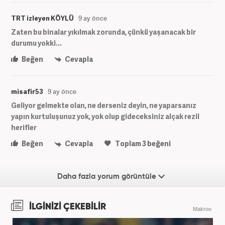
TRT izleyen KÖYLÜ
9 ay önce
Zaten bu binalar yıkılmak zorunda, çünkü yaşanacak bir
durumu yokki...
Beğen
Cevapla
misafir53
9 ay önce
Geliyor gelmekte olan, ne derseniz deyin, ne yaparsanız
yapın kurtuluşunuz yok, yok olup gideceksiniz alçak rezil
herifler
Beğen
Cevapla
Toplam
3
beğeni
Daha fazla yorum görüntüle
İLGİNİZİ ÇEKEBİLİR
Makroo