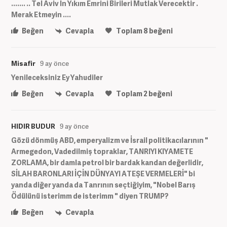
....... .. Tel Aviv İn Yıkım Emrini Birileri Mutlak Verecektir .
Merak Etmeyin ....
Beğen
Cevapla
Toplam
8
beğeni
Misafir
9 ay önce
Yenileceksiniz Ey Yahudiler
Beğen
Cevapla
Toplam
2
beğeni
HIDIR BUDUR
9 ay önce
Gözü dönmüş ABD, emperyalizm ve İsrail politikacılarının "
Armegedon, Vadedilmiş topraklar, TANRIYI KIYAMETE
ZORLAMA, bir damla petrol bir bardak kandan değerlidir,
SİLAH BARONLARI İÇİN DÜNYAYI ATEŞE VERMELERİ" bi
yanda diğer yanda da Tanrının seçtiğiyim, "Nobel Barış
Ödülünü isterimm de isterimm " diyen TRUMP?
Beğen
Cevapla