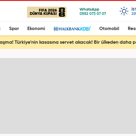
IS
FIFA 2026
DÜNYA KUPASI
28
t
Spor
Ekonomi
Otomobil
Res
aşma! Türkiye'nin kasasına servet akacak! Bir ülkeden daha pe