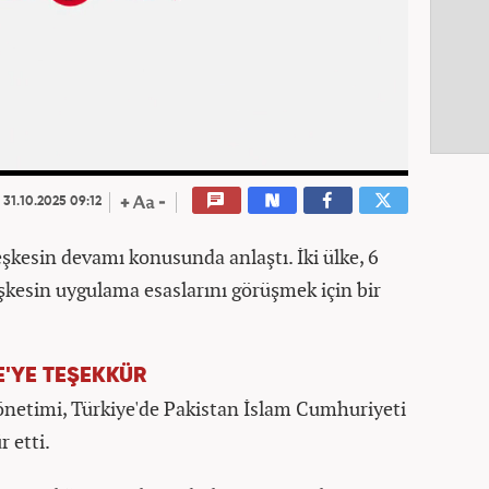
00:20
/
00:20
31.10.2025 09:12
şkesin devamı konusunda anlaştı. İki ülke, 6
şkesin uygulama esaslarını görüşmek için bir
'YE TEŞEKKÜR
netimi, Türkiye'de Pakistan İslam Cumhuriyeti
r etti.