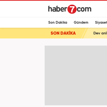
Son Dakika
Gündem
Siyase
SON DAKİKA
Dev anl