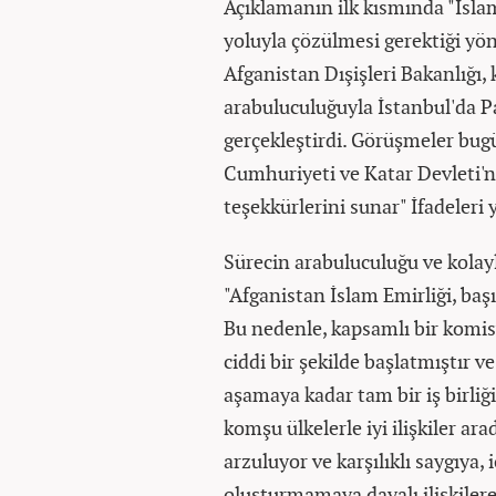
Açıklamanın ilk kısmında "İslam
yoluyla çözülmesi gerektiği yönü
Afganistan Dışişleri Bakanlığı, 
arabuluculuğuyla İstanbul'da P
gerçekleştirdi. Görüşmeler bugü
Cumhuriyeti ve Katar Devleti'ne
teşekkürlerini sunar" İfadeleri y
Sürecin arabuluculuğu ve kolay
"Afganistan İslam Emirliği, baş
Bu nedenle, kapsamlı bir komi
ciddi bir şekilde başlatmıştır ve
aşamaya kadar tam bir iş birliği
komşu ülkelerle iyi ilişkiler arad
arzuluyor ve karşılıklı saygıya,
oluşturmamaya dayalı ilişkiler