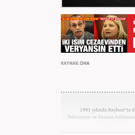
KAYNAK:
DHA
1991 yılında Bayburt’ta d
Televizyon ve Sinema bölümün
stajını yaptı. Yeni Şafak ve
Haber7.c