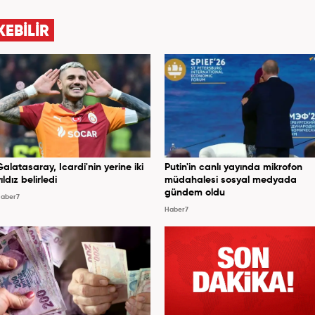
KEBİLİR
Galatasaray, Icardi'nin yerine iki
Putin'in canlı yayında mikrofon
ıldız belirledi
müdahalesi sosyal medyada
gündem oldu
aber7
Haber7