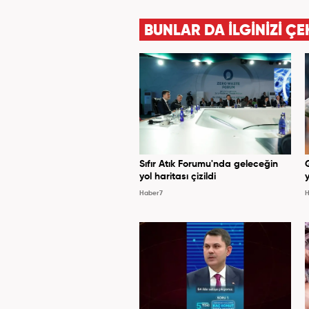
BUNLAR DA İLGİNİZİ ÇE
Sıfır Atık Forumu'nda geleceğin
yol haritası çizildi
y
Haber7
H