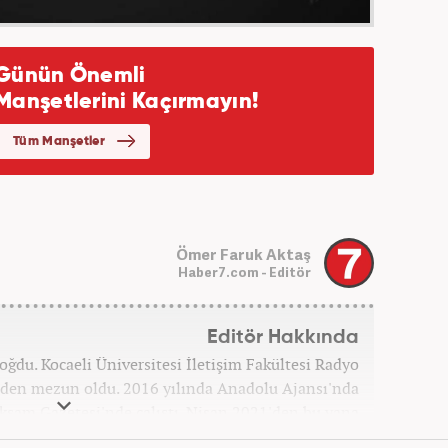
Ömer Faruk Aktaş
Haber7.com - Editör
Editör Hakkında
oğdu. Kocaeli Üniversitesi İletişim Fakültesi Radyo
den mezun oldu. 2016 yılında Anadolu Ajansı'nda
 Akşam Gazetesi'nde çalıştı. Nisan 2021'den bu yana
om'da ‘Gündem Editörü’ olarak görev yapmaktadır.