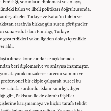
 Emirliği, sorunların diplomasi ve anlayış
ndeki kalıcı ve ilkeli politikası doğrultusunda,
kardeş ülkeler Türkiye ve Katar'ın talebi ve
akistan tarafıyla birkaç gün süren görüşmeler
n sona erdi. İslam Emirliği, Türkiye
 gösterdikleri yakın ilgiden dolayı içtenlikle
er aldı.
laştırılması konusunda ise açıklamada
ından beri diplomasiye ve anlayışa inanmıştır.
syon atayarak müzakere sürecini samimi ve
 profesyonel bir ekiple çalışarak, süreci bu
 ve sabırla sürdürdü. İslam Emirliği, diğer
ığı gibi, Pakistan ile de olumlu ilişkiler
 içişlerine karışmamaya ve hiçbir tarafa tehdit
e bağlı kalmaya devam ediyor. Karmaşık bir