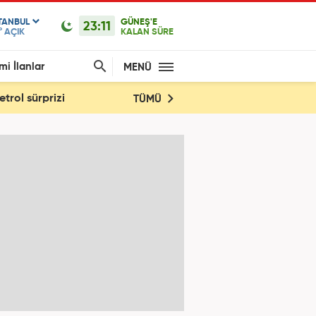
TANBUL
GÜNEŞ'E
23:11
°
AÇIK
KALAN SÜRE
mi İlanlar
MENÜ
trol sürprizi
TÜMÜ