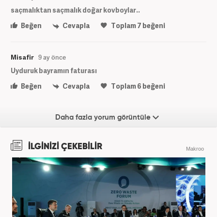
saçmalıktan saçmalık doğar kovboylar..
Beğen
Cevapla
Toplam
7
beğeni
Misafir
9 ay önce
Uyduruk bayramın faturası
Beğen
Cevapla
Toplam
6
beğeni
Daha fazla yorum görüntüle
İLGİNİZİ ÇEKEBİLİR
Makroo