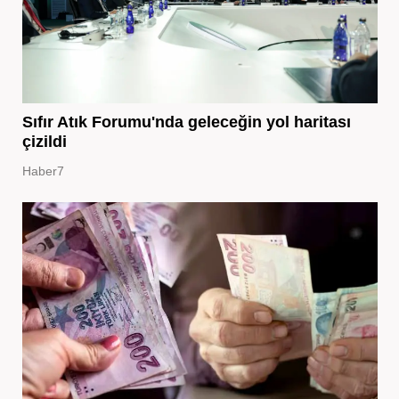
Sıfır Atık Forumu'nda geleceğin yol haritası
çizildi
Haber7