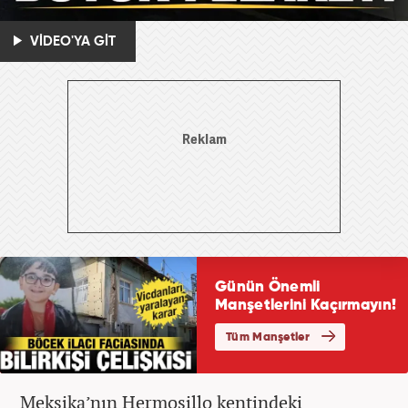
VİDEO'YA GİT
Meksika’nın Hermosillo kentindeki