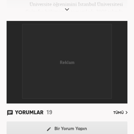
Üniversite öğrenimini İstanbul Üniversitesi
Coğrafya bölümünde tamamladı. 2008 yılında
Haber7.com'da gazetecilik mesleğine ilk adımını
attı. 15 yıllık profesyonel editörlük kariyerinde tüm
kategorilerde görev yaptı. Meslek hayatına
Haber7.com'da 'Güncel/Siyaset Sorumlu Editörü'
olarak devam etmektedir.
19
YORUMLAR
TÜMÜ
Bir Yorum Yapın