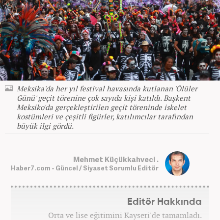
Meksika'da her yıl festival havasında kutlanan 'Ölüler
Günü' geçit törenine çok sayıda kişi katıldı. Başkent
Meksiko'da gerçekleştirilen geçit töreninde iskelet
kostümleri ve çeşitli figürler, katılımcılar tarafından
büyük ilgi gördü.
Mehmet Küçükkahveci .
Haber7.com - Güncel / Siyaset Sorumlu Editör
Editör Hakkında
Orta ve lise eğitimini Kayseri'de tamamladı.