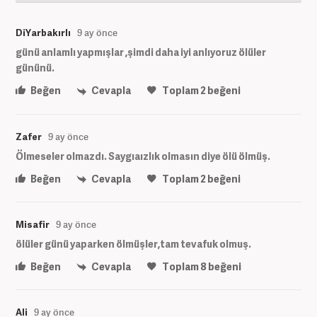
DiYarbakırlı
9 ay önce
günü anlamlı yapmışlar ,şimdi daha iyi anlıyoruz ölüler
gününü.
Beğen
Cevapla
Toplam
2
beğeni
Zafer
9 ay önce
Ölmeseler olmazdı. Saygıaızlık olmasın diye ölü ölmüş.
Beğen
Cevapla
Toplam
2
beğeni
Misafir
9 ay önce
ölüler günü yaparken ölmüşler,tam tevafuk olmuş.
Beğen
Cevapla
Toplam
8
beğeni
Ali
9 ay önce