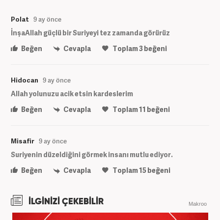
Polat
9 ay önce
İnşaAllah güçlü bir Suriyeyi tez zamanda görürüz
Beğen
Cevapla
Toplam
3
beğeni
Hidocan
9 ay önce
Allah yolunuzu acik etsin kardeslerim
Beğen
Cevapla
Toplam
11
beğeni
Misafir
9 ay önce
Suriyenin düzeldiğini görmek insanı mutlu ediyor.
Beğen
Cevapla
Toplam
15
beğeni
İLGİNİZİ ÇEKEBİLİR
Makroo