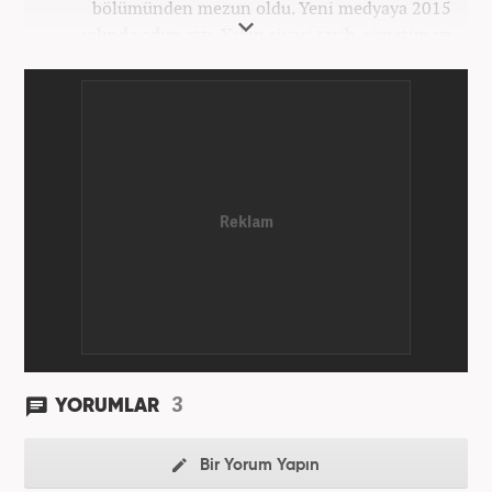
bölümünden mezun oldu. Yeni medyaya 2015
yılında adım attı. Yakın siyasi tarih, yönetim ve
politik süreçlere olan ilgisi bu mesleğe
başlamasındaki en önemli etken oldu. Sırasıyla Star,
Güneş, Akşam ve A Haber'de gündem ve politika
editörlüğü görevinde bulundu. Her türlü
dezenformasyonun olduğu, Hakikat ötesi siyasetin
(Post truth politics) yaşandığı günümüz dünyasında,
tahrif edilen olguları savunmak, temiz bilgi
aktarımına yardımcı olmak ve kamuoyunun dijital-
medya okuryazarlığını geliştirmek üzere çaba
gösteriyor. Dijital medya kariyeri Haber 7'de devam
etmektedir.
3
YORUMLAR
Bir Yorum Yapın