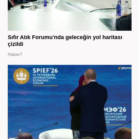
Sıfır Atık Forumu'nda geleceğin yol haritası
çizildi
Haber7