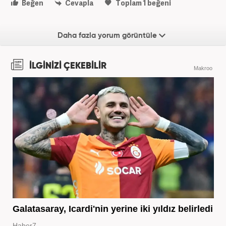
Beğen
Cevapla
Toplam
1
beğeni
Daha fazla yorum görüntüle
İLGİNİZİ ÇEKEBİLİR
Makroo
Galatasaray, Icardi'nin yerine iki yıldız belirledi
Haber7