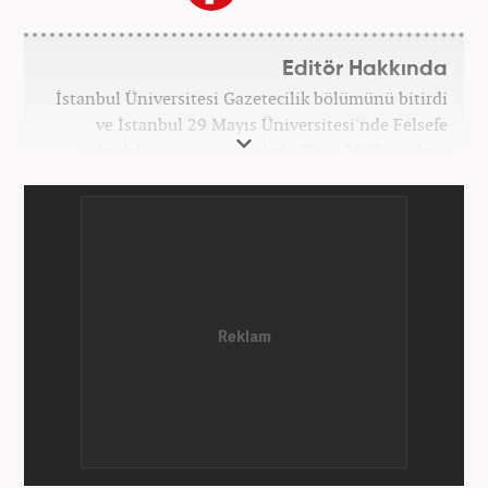
Editör Hakkında
İstanbul Üniversitesi Gazetecilik bölümünü bitirdi
ve İstanbul 29 Mayıs Üniversitesi'nde Felsefe
yüksek lisansını tamamladı. Ekim 2023'ten beri
Haber7 bünyesinde internet editörü olarak
çalışmaktadır.