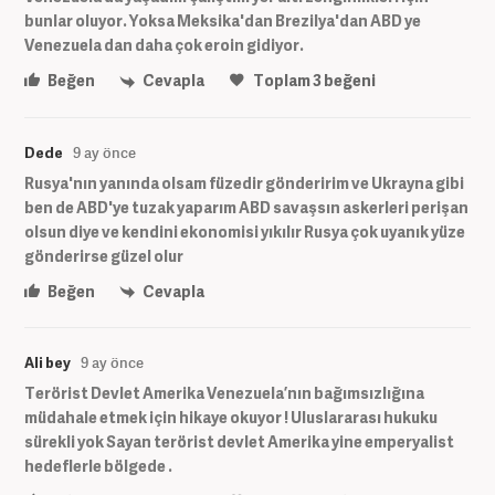
bunlar oluyor. Yoksa Meksika'dan Brezilya'dan ABD ye
Venezuela dan daha çok eroin gidiyor.
Beğen
Cevapla
Toplam
3
beğeni
Dede
9 ay önce
Rusya'nın yanında olsam füzedir gönderirim ve Ukrayna gibi
ben de ABD'ye tuzak yaparım ABD savaşsın askerleri perişan
olsun diye ve kendini ekonomisi yıkılır Rusya çok uyanık yüze
gönderirse güzel olur
Beğen
Cevapla
Ali bey
9 ay önce
Terörist Devlet Amerika Venezuela’nın bağımsızlığına
müdahale etmek için hikaye okuyor ! Uluslararası hukuku
sürekli yok Sayan terörist devlet Amerika yine emperyalist
hedeflerle bölgede .