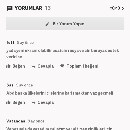
13
YORUMLAR
TÜMÜ
Bir Yorum Yapın
fett
9 ay önce
yada yeni ukrani olabilir usa icin rusya ve cin buraya destek
verir ise
Beğen
Cevapla
Toplam
1
beğeni
Sas
9 ay önce
Abd baska ülkelerin ic islerine karismaktan vaz gecmeli
Beğen
Cevapla
Vatandaş
9 ay önce
Venezuela da yaşadım çalıştım yer altı zenginlikleri için