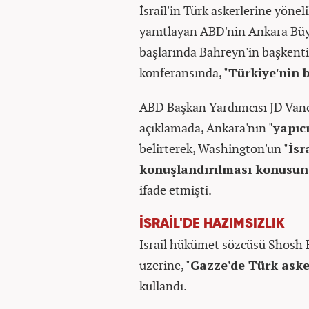
İsrail'in Türk askerlerine yönel
yanıtlayan ABD'nin Ankara Büy
başlarında Bahreyn'in başkent
konferansında, "
Türkiye'nin b
ABD Başkan Yardımcısı JD Vance
açıklamada, Ankara'nın "
yapıcı
belirterek, Washington'un "
İsr
konuşlandırılması konusu
ifade etmişti.
İSRAİL'DE HAZIMSIZLIK
İsrail hükümet sözcüsü Shosh B
üzerine, "
Gazze'de Türk aske
kullandı.