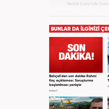
Meslek Lisesi’nde Gazete
Gazetesi’nde yaptı. Üniv
Yayımcılığı bölümünde tamam
haberciliğine başladı. 15 sen
televizyon bulunmaktadır.
BUNLAR DA İLGİNİZİ ÇE
Bahçeli'den son dakika Rahmi
Koç açıklaması: Soruşturma
başlatılması yanlıştır
H
Haber7