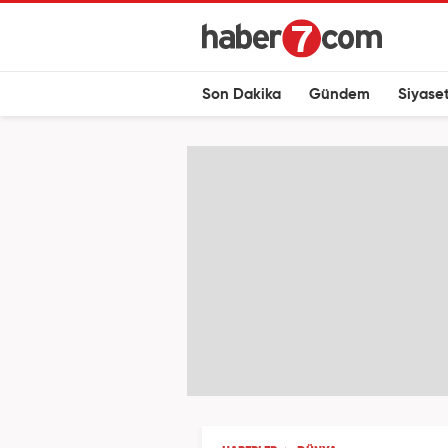
Son Dakika
Gündem
Siyase