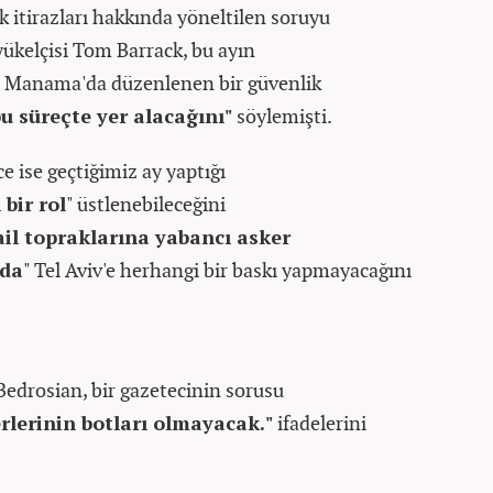
ik itirazları hakkında yöneltilen soruyu
ükelçisi Tom Barrack, bu ayın
i Manama'da düzenlenen bir güvenlik
u süreçte yer alacağını"
söylemişti.
 ise geçtiğimiz ay yaptığı
 bir rol
" üstlenebileceğini
ail topraklarına yabancı asker
nda
" Tel Aviv'e herhangi bir baskı yapmayacağını
edrosian, bir gazetecinin sorusu
rlerinin botları olmayacak."
ifadelerini