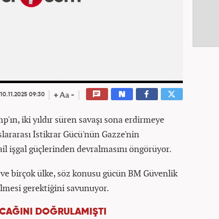
00:19
/
00:19
10.11.2025 09:30
ın, iki yıldır süren savaşı sona erdirmeye
uslararası İstikrar Gücü'nün Gazze'nin
ail işgal güçlerinden devralmasını öngörüyor.
ve birçok ülke, söz konusu gücün BM Güvenlik
ilmesi gerektiğini savunuyor.
ACAĞINI DOĞRULAMIŞTI