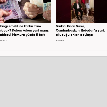
Hangi emekli ne kadar zam
Şarkıcı Pınar Sürer,
alacak? Kalem kalem yeni maaş
Cumhurbaşkanı Erdoğan'a şarkı
tablosu! Memura yüzde 5 fark
okuduğu anları paylaştı
aber7
Haber7