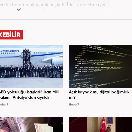
cilik bölümü okuyarak başladı. İlk stajını Hürriyet
ersiteyi ise İstanbul Üniversitesi Radyo Televizyon
ladı. 2009 yılında Milliyet Gazetesi’nde internet
elik kariyerinde çok sayıda gazete, haber portalı ve
 Meslek hayatına Haber7.com’da “Gündem Editörü”
KEBİLİR
olarak devam etmektedir. Evli ve 2 çocuk annesidir.
ABD yolculuğu başladı! İran Milli
Açık kaynak mı, dijital bağımlılık
Takımı, Antalya'dan ayrıldı
mı?
aber7
Haber7