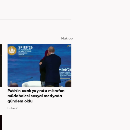
Makroo
Putin'in canlı yayında mikrofon
müdahalesi sosyal medyada
gündem oldu
Haber7