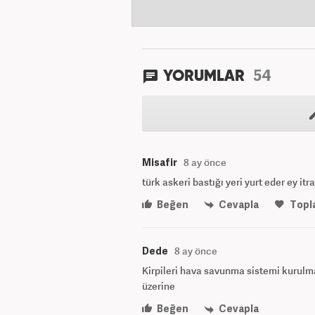
54
YORUMLAR
Misafir
8 ay önce
türk askeri bastığı yeri yurt eder ey itra
Beğen
Cevapla
Topl
Dede
8 ay önce
Kirpileri hava savunma sistemi kurulmal
üzerine
Beğen
Cevapla