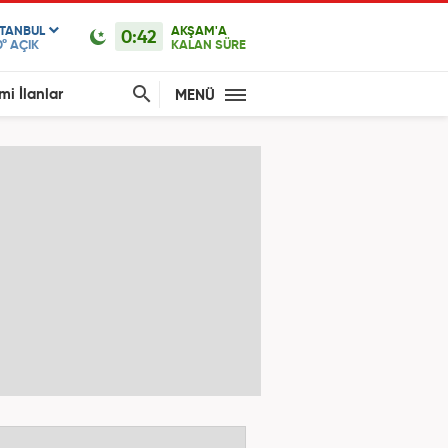
STANBUL
AKŞAM'A
0:42
0°
AÇIK
KALAN SÜRE
mi İlanlar
MENÜ