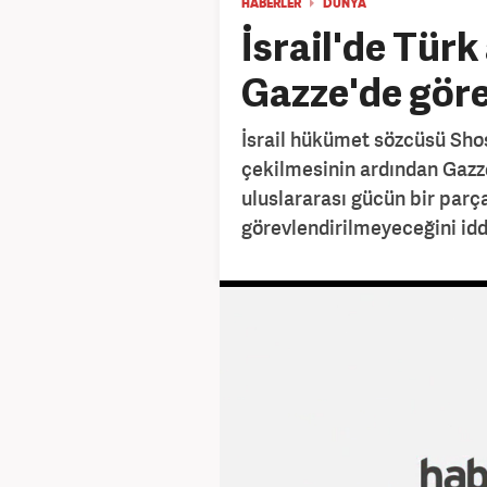
HABERLER
DÜNYA
İsrail'de Türk
Gazze'de göre
İsrail hükümet sözcüsü Shosh
çekilmesinin ardından Gazze
uluslararası gücün bir parça
görevlendirilmeyeceğini iddi