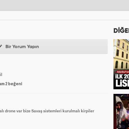
DİĞE
Bir Yorum Yapın
il
am
2
beğeni
ı drone var bize Savaş sistemleri kurulmalı kirpiler