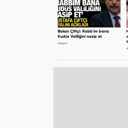
Bakan Çiftçi: Rabb'im bana
Kudüs Valiliğini nasip et
Haber7
H