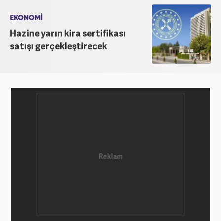
Gazetesi’nde internet haberciliğine başladı. 15
senelik kariyerinde çok sayıda gazete, haber portalı
EKONOMİ
ve televizyon bulunmaktadır. Meslek hayatına
Hazine yarın kira sertifikası
Haber7.com’da “Gündem Editörü” olarak devam
satışı gerçekleştirecek
etmektedir. Evli ve 2 çocuk annesidir.