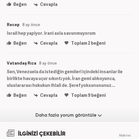
Beğen
Cevapla
Recep
8 ay önce
Israil hep yapiyor. Irani asla savunmuyorum
Beğen
Cevapla
Toplam
2
beğeni
Vatandaş Rıza
8 ay önce
Sen, Venezuela da istediğin gemileri içindeki insanlar ile
birlikte havaya uçur sıkıntı yok. İran gemi alıkoyunca,
uluslararası hukukun ihlali de. Şeref yoksunusunuz...
Beğen
Cevapla
Toplam
9
beğeni
Daha fazla yorum görüntüle
İLGİNİZİ ÇEKEBİLİR
Makroo