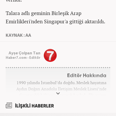
Talara adlı geminin Birleşik Arap
Emirlikleri'nden Singapur'a gittiği aktarıldı.
KAYNAK : AA
Ayşe Çolpan Tan
Haber7.com - Editör
Editör Hakkında
1990 yılında İstanbul’da doğdu. Meslek hayatına
Aydın Doğan Anadolu İletişim Meslek Lisesi’nde
Gazetecilik bölümü okuyarak başladı. İlk stajını
Hürriyet Gazetesi’nde yaptı. Üniversiteyi ise
İLİŞKİLİ HABERLER
İstanbul Üniversitesi Radyo Televizyon Yayımcılığı
bölümünde tamamladı. 2009 yılında Milliyet