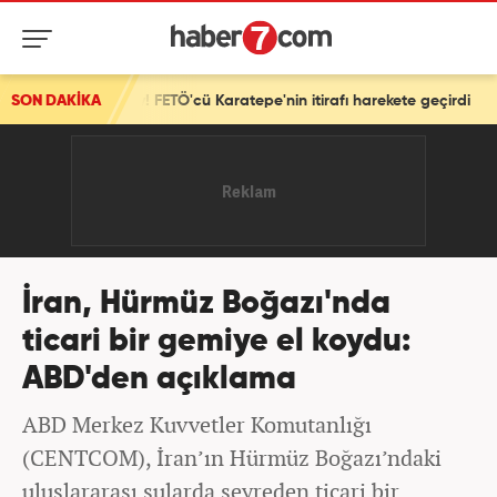
tay! FETÖ'cü Karatepe'nin itirafı harekete geçirdi
SON DAKİKA
İran, Hürmüz Boğazı'nda
ticari bir gemiye el koydu:
ABD'den açıklama
ABD Merkez Kuvvetler Komutanlığı
(CENTCOM), İran’ın Hürmüz Boğazı’ndaki
uluslararası sularda seyreden ticari bir