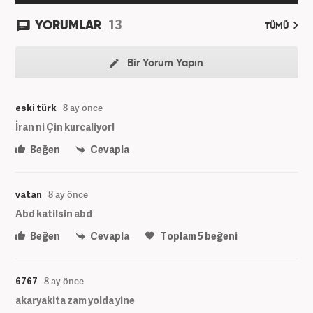
13
YORUMLAR
TÜMÜ
Bir Yorum Yapın
eski türk
8 ay önce
İran ni Çin kurcaliyor!
Beğen
Cevapla
vatan
8 ay önce
Abd katilsin abd
Beğen
Cevapla
Toplam
5
beğeni
6767
8 ay önce
akaryakita zam yolda yine