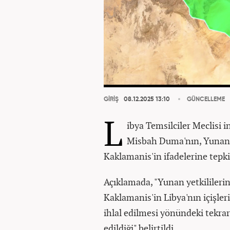
GİRİŞ
08.12.2025 13:10
GÜNCELLEME
L
ibya Temsilciler Meclisi 
Misbah Duma'nın, Yunanis
Kaklamanis'in ifadelerine tepki
Açıklamada, "Yunan yetkililerin
Kaklamanis'in Libya'nın içişle
ihlal edilmesi yönündeki tekrar
edildiği" belirtildi.