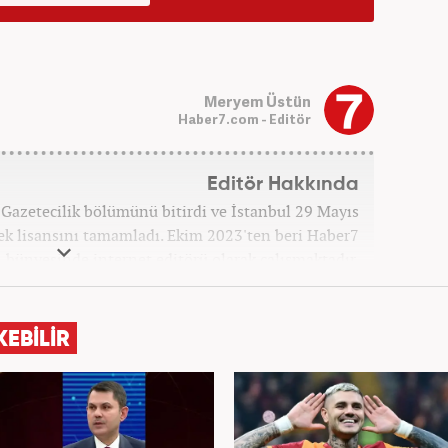
Meryem Üstün
Haber7.com - Editör
Editör Hakkında
 Gazetecilik bölümünü bitirdi ve İstanbul 29 Mayıs
sek lisansını tamamladı. Ekim 2023'ten beri Haber7
bünyesinde internet editörü olarak çalışmaktadır.
KEBİLİR