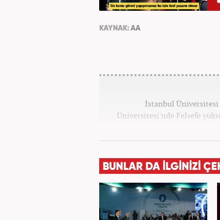
KAYNAK:
AA
İstanbul Üniversitesi
Üniversitesi'nde Felsefe yük
BUNLAR DA İLGİNİZİ ÇE