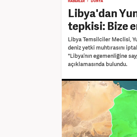
HABERLER
DÜNYA
Libya'dan Yun
tepkisi: Bize 
Libya Temsilciler Meclisi, Y
deniz yetki muhtırasını ipta
"Libya’nın egemenliğine say
açıklamasında bulundu.