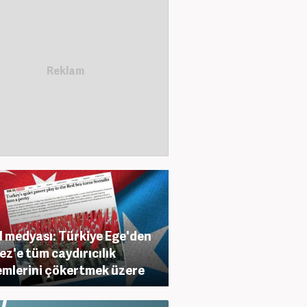
il medyası: Türkiye Ege'den
ez'e tüm caydırıcılık
emlerini çökertmek üzere