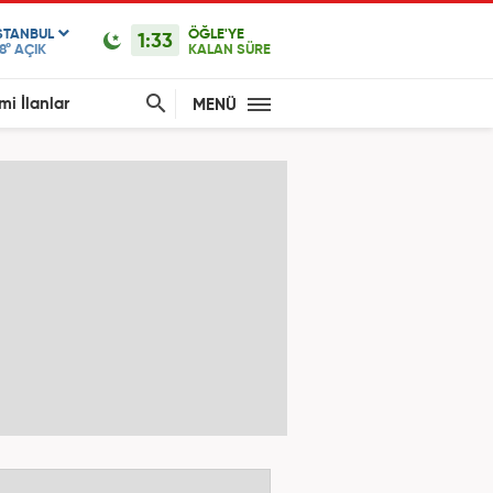
STANBUL
ÖĞLE'YE
1:33
8°
AÇIK
KALAN SÜRE
mi İlanlar
MENÜ