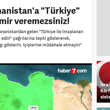
anistan'a "Türkiye"
emir veremezsiniz!
unanistan’dan gelen "Türkiye ile imzalanan
l edin" çağrılarına tepki göstererek,
gı gösterin, içişlerine müdahale etmeyin"
İsra
Körf
sist