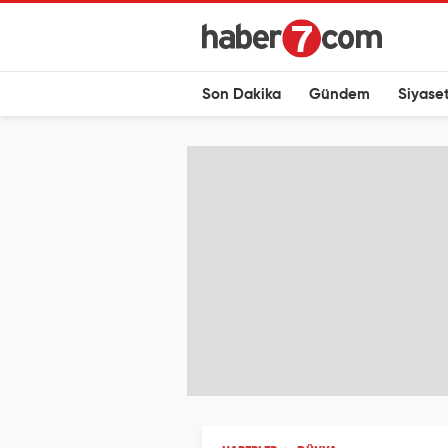
Son Dakika
Gündem
Siyase