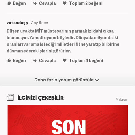
Beğen
Cevapla
Toplam
2
beğeni
vatandaşş
7 ay önce
Düşen uçakta MİT müsteşarının parmak izi dahi çıksa
inanmayın. Yahudi oyunu böyledir. Dünyada milyonda iki
oranları var ama istediği milletleri fitne yaratıp birbirine
düşman ederek işlerini görürler.
Beğen
Cevapla
Toplam
4
beğeni
Daha fazla yorum görüntüle
İLGİNİZİ ÇEKEBİLİR
Makroo