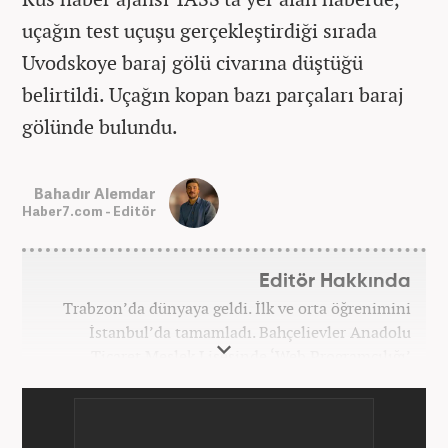
uçağın test uçuşu gerçekleştirdiği sırada
Uvodskoye baraj gölü civarına düştüğü
belirtildi. Uçağın kopan bazı parçaları baraj
gölünde bulundu.
Bahadır Alemdar
Haber7.com - Editör
Editör Hakkında
Trabzon’da dünyaya geldi. İlk ve orta öğrenimini
İstanbul’da tamamladı. Bahçelievler Anadolu
Ticaret Meslek Lisesinde ‘Web Programcılığı’
bölümünden mezun oldu. Yüksek öğrenimini,
Atatürk Üniversitesinde ‘Yeni Medya ve Gazetecilik’
mezunu olarak tamamladı. Gazeteciliğe ilk adımını