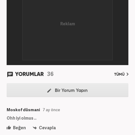
2011 yılında attı. 13 yıllık profesyonel meslek
hayatında SEO içerik ve muhabirlik de dahil olmak
üzere ağırlıklı olarak gündem, dünya, ekonomi, spor
ve teknoloji kategorilerinde birçok haber ve
röportaja imza atarak galeri ve video hazırladı.
Bahadır Alemdar, meslek hayatına Haber7.com'da
aktif olarak devam etmektedir.
36
YORUMLAR
TÜMÜ
Bir Yorum Yapın
Moskof düsmani
7 ay önce
Ohh iyi olmus ..
Beğen
Cevapla