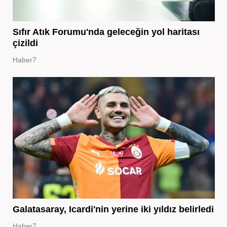
Sıfır Atık Forumu'nda geleceğin yol haritası
çizildi
Haber7
Galatasaray, Icardi'nin yerine iki yıldız belirledi
Haber7