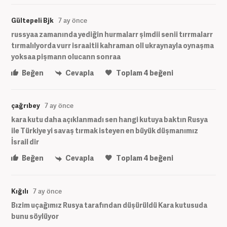
Gültepeli Bjk
7 ay önce
russyaa zamanında yediğin hurmalarr şimdii senii tırrmalarr
tırmalılyorda vurr israaitii kahraman oll ukraynayla oynaşma
yoksaa pişmann olucann sonraa
Beğen
Cevapla
Toplam
4
beğeni
çağrıbey
7 ay önce
kara kutu daha açıklanmadı sen hangi kutuya baktın Rusya
ile Türkiye yi savaş tırmak isteyen en büyük düşmanımız
İsrail dir
Beğen
Cevapla
Toplam
4
beğeni
Kığılı
7 ay önce
Bızim uçağımız Rusya tarafından düşürüldü Kara kutusuda
bunu söylüyor